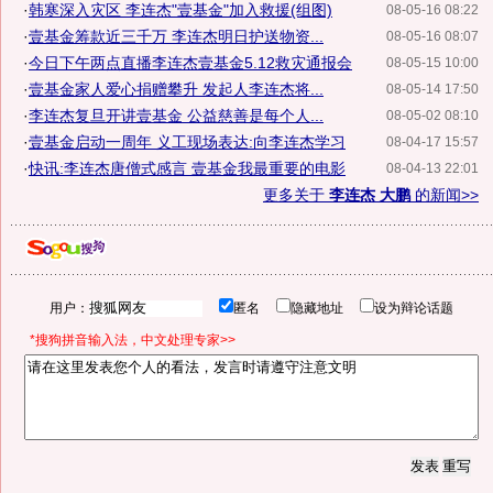
·
韩寒深入灾区 李连杰"壹基金"加入救援(组图)
08-05-16 08:22
·
壹基金筹款近三千万 李连杰明日护送物资...
08-05-16 08:07
·
今日下午两点直播李连杰壹基金5.12救灾通报会
08-05-15 10:00
·
壹基金家人爱心捐赠攀升 发起人李连杰将...
08-05-14 17:50
·
李连杰复旦开讲壹基金 公益慈善是每个人...
08-05-02 08:10
·
壹基金启动一周年 义工现场表达:向李连杰学习
08-04-17 15:57
·
快讯:李连杰唐僧式感言 壹基金我最重要的电影
08-04-13 22:01
更多关于
李连杰 大鹏
的新闻>>
用户：
匿名
隐藏地址
设为辩论话题
*搜狗拼音输入法，中文处理专家>>