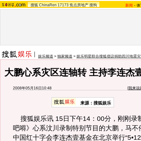
搜狐
ChinaRen
17173
焦点房地产
搜狗
新闻
-
体
娱乐频道
>
独家频道
>
娱乐明星联合搜狐倡议捐助四川地震灾
大鹏心系灾区连轴转 主持李连杰
2008年05月16日10:48
[
我来说
来源：搜狐娱乐
搜狐娱乐讯 15日下午14：00分，刚刚录
吧嘚》心系汶川录制特别节目的大鹏，马不
中国红十字会李连杰壹基金在北京举行“5•1