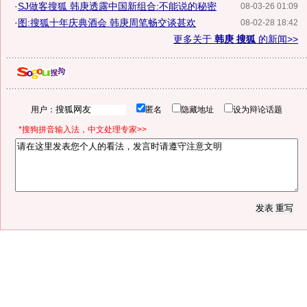
·
SJ做客搜狐 韩庚透露中国新组合:不能说的秘密
08-03-26 01:09
·
图:搜狐十年庆典酒会 韩庚周笔畅交谈甚欢
08-02-28 18:42
更多关于
韩庚 搜狐
的新闻>>
用户：
匿名
隐藏地址
设为辩论话题
*搜狗拼音输入法，中文处理专家>>