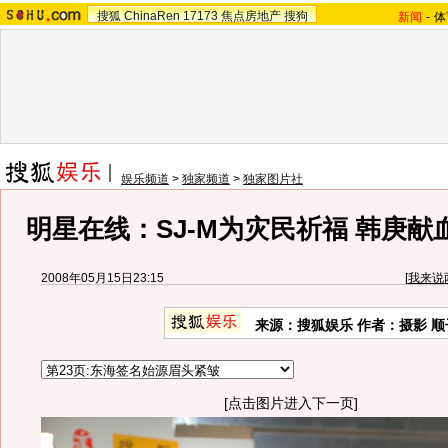
搜狐
ChinaRen
17173
焦点房地产
搜狗
新闻
-
体
娱乐频道
>
独家频道
>
独家图片社
明星在线：SJ-M为灾民祈福 韩庚
2008年05月15日23:15
[
我来说
来源：搜狐娱乐 作者：摄影 顺
[点击图片进入下一页]