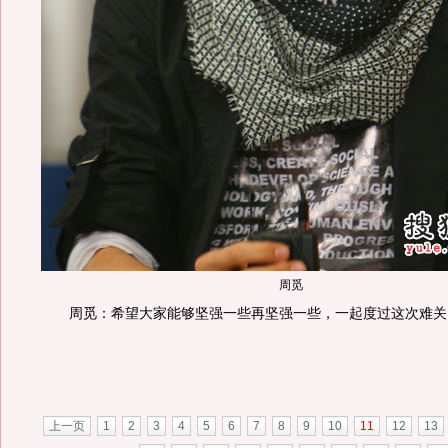
周觅
周觅：希望大家能够坚强一些再坚强一些，一起度过这次难关
上一页
1
2
3
4
5
6
7
8
9
10
11
12
13