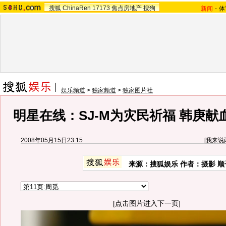
搜狐
ChinaRen
17173
焦点房地产
搜狗
新闻
-
体
娱乐频道
>
独家频道
>
独家图片社
明星在线：SJ-M为灾民祈福 韩庚
2008年05月15日23:15
[
我来说
来源：搜狐娱乐 作者：摄影 顺
[点击图片进入下一页]