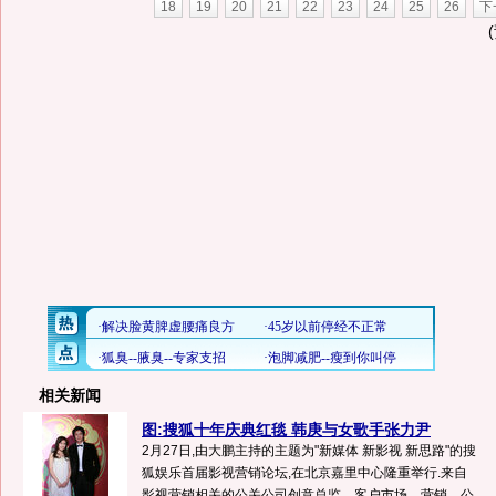
18
19
20
21
22
23
24
25
26
下
相关新闻
图:搜狐十年庆典红毯 韩庚与女歌手张力尹
2月27日,由大鹏主持的主题为"新媒体 新影视 新思路"的搜
狐娱乐首届影视营销论坛,在北京嘉里中心隆重举行.来自
影视营销相关的公关公司创意总监、客户市场、营销、公