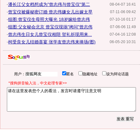
·
潘长江父女档想成为"曾志伟与曾宝仪"第二
08-04-07 16:41
·
曾宝仪被爆秘密订婚 曾志伟嫌女儿出嫁太早
07-11-06 09:42
·
组图:曾宝仪生母照大曝光 18岁嫁给曾志伟
07-10-16 01:17
·
组图:父女秘会北京 曾宝仪现场"拷问"曾志伟
07-06-06 11:49
·
曾志伟生日女儿曾宝仪相陪 贺礼折现用来...
07-04-16 12:08
·
柯受良女儿结婚喜宴 张学友曾志伟来捧场(图)
06-05-20 10:31
用户：
匿名
隐藏地址
设为辩论话题
*搜狗拼音输入法，中文处理专家>>