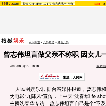
搜狐
ChinaRen
17173
焦点房地产
搜狗
新闻
-
体
娱乐频道
>
八卦频道
>
港台八卦
曾志伟坦言做父亲不称职 因女儿
2008年05月15日10:18
[
我来说
来源：人民网
人民网娱乐讯 据台湾媒体报道，曾志伟和
为电影“九降风”宣传，上中天“沈春华life sh
主播沈春华专访，曾志伟坦言自己是个“不及