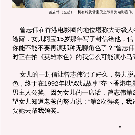
曾志伟（左起）、柯有纶及曾宝仪上节目为电影宣传
曾志伟在香港电影圈的地位堪称大哥级人
透露，女儿阿宝15岁那年写了封信给他，信
你能不能不要再演那种无聊角色了？”曾志伟
时正在拍《英雄本色》的我怎么可能演小马
女儿的一封信让曾志伟记了好久，努力脱
色，终于在1992年以“双城故事”夺下香港
男主人公奖。因为女儿的一席话，曾志伟第
望女儿知道老爸的努力说：“第2次得奖，我
要她去帮我领奖。
”