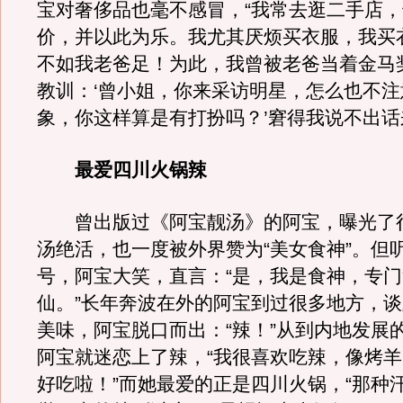
宝对奢侈品也毫不感冒，“我常去逛二手店
价，并以此为乐。我尤其厌烦买衣服，我买
不如我老爸足！为此，我曾被老爸当着金马
教训：‘曾小姐，你来采访明星，怎么也不
象，你这样算是有打扮吗？’窘得我说不出话
最爱四川火锅辣
曾出版过《阿宝靓汤》的阿宝，曝光了
汤绝活，也一度被外界赞为“美女食神”。但
号，阿宝大笑，直言：“是，我是食神，专
仙。”长年奔波在外的阿宝到过很多地方，
美味，阿宝脱口而出：“辣！”从到内地发展
阿宝就迷恋上了辣，“我很喜欢吃辣，像烤
好吃啦！”而她最爱的正是四川火锅，“那种