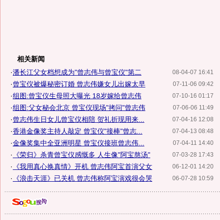
相关新闻
·
潘长江父女档想成为"曾志伟与曾宝仪"第二
08-04-07 16:41
·
曾宝仪被爆秘密订婚 曾志伟嫌女儿出嫁太早
07-11-06 09:42
·
组图:曾宝仪生母照大曝光 18岁嫁给曾志伟
07-10-16 01:17
·
组图:父女秘会北京 曾宝仪现场"拷问"曾志伟
07-06-06 11:49
·
曾志伟生日女儿曾宝仪相陪 贺礼折现用来...
07-04-16 12:08
·
香港金像奖主持人敲定 曾宝仪"接棒"曾志...
07-04-13 08:48
·
金像奖集中全亚洲明星 曾宝仪接班曾志伟...
07-04-11 14:40
·
《荣归》杀青曾宝仪感慨多 人生像"阿宝熬汤"
07-03-28 17:43
·
《我用真心换真情》开机 曾志伟阿宝首演父女
06-12-01 14:20
·
《浪击天涯》已关机 曾志伟称阿宝演戏很会哭
06-07-28 10:59