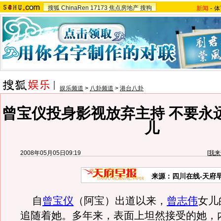
搜狐
ChinaRen
17173
焦点房地产
搜狗
新闻
-
体
娱乐频道
>
八卦频道
>
港台八卦
曾宝仪投身影视放弃主持 不要永
儿
2008年05月05日09:19
[
我来
来源：四川在线-天府
自
曾宝仪
（阿宝）出道以来，
曾志伟
女儿
追随着她。多年来，表面上坦然接受的她，