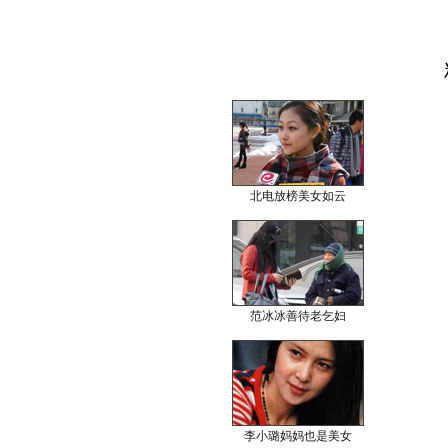
北电放榜美女如云
范冰冰善待老乞妇
李小璐妈妈也是美女