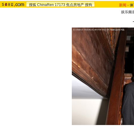
搜狐
ChinaRen
17173
焦点房地产
搜狗
新闻
-
体
娱乐频