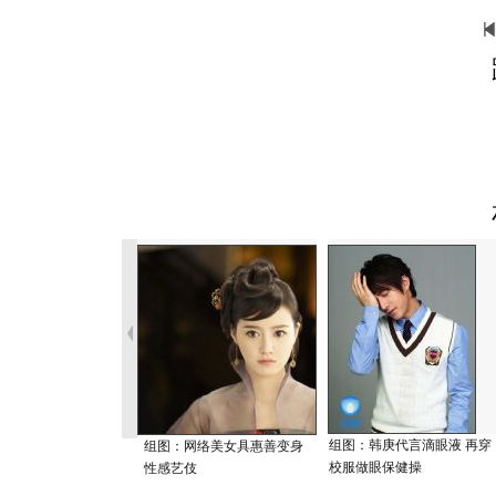
组图：韩庚代言滴眼液 再穿
组图：网络美女具惠善变身
校服做眼保健操
性感艺伎