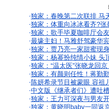
·
独家：春晚第二次联排 马
·
独家：体重向冰冰看齐?张
·
独家：歌手毕夏咖啡厅会友
·
最壕主妇！马雅舒驾豪华
·
独家：贾乃亮一家甜蜜现身
·
独家：杨幂扮纯情小妹 头
·
独家：“温太医”张晓龙回京
·
独家：有颜则任性！蒋勤
·
陈妍希录节目被蒙眼 容祖
·
中文版《继承者们》遭吐槽
·
独家：王力可深夜与男友开
·
独家：黄晓明baby一同返