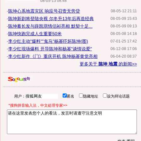
08-05-13 08:48
·
陈坤心系地震灾区 响应号召责无旁贷
08-05-12 21:11
·
陈坤新剧将登陆央视 尔冬升13年后再造经典
08-05-09 15:43
·
陈坤蓄长发与薛凯琪情侣衫亮相 默契十足...
08-05-09 09:13
·
陈坤快跑完成人生重要50米
08-05-08 14:18
·
李少红主动"爆料""鬼马"杨幂吓坏陈坤(图)
07-01-25 17:42
·
李少红现场爆料 开导陈坤和杨幂"谈情说爱"
06-12-08 17:06
·
李少红新作《门》重庆开机 陈坤杨幂黄觉亮相
06-04-20 08:37
更多关于
陈坤 地震
的新闻>>
用户：
匿名
隐藏地址
设为辩论话题
*搜狗拼音输入法，中文处理专家>>