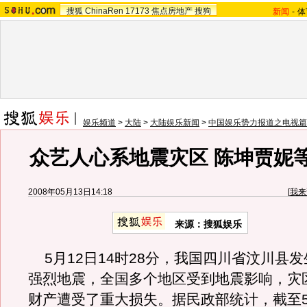
搜狐
ChinaRen
17173
焦点房地产
搜狗
新闻
-
体
娱乐频道
>
大陆
>
大陆娱乐新闻
>
中国娱乐势力报道之电视篇
众艺人心系地震灾区 陈坤贾妮
2008年05月13日14:18
[
我来
来源：搜狐娱乐
5月12日14时28分，我国四川省汶川县发生
强烈地震，全国多个地区受到地震影响，灾
财产遭受了重大损失。据民政部统计，截至5