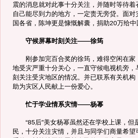
震的消息就对此事十分关注，并随时等待着
自己能尽到力的地方，一定责无旁贷。面对
国各省，陈坤更是慷慨解囊，捐助20万给中
守候屏幕时刻关注——徐筠
刚参加完百合奖的徐筠，难得空闲在家
地受灾严重十分关心，一直守候电视机旁，
刻关注受灾地区的情况。并已联系有关机构
助为灾区人民献上一份爱心。
忙于学业情系灾情——杨幂
“85后”美女杨幂虽然还在学校上课，但
民，十分关注灾情，并且与同学们商量希望