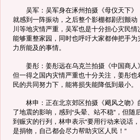
吴军：吴军身在涿州拍摄《母仪天下》
就感到一阵振动，之后整个影棚都剧烈颤动
川等地灾情严重，吴军也是十分担心灾民情
能够重整家园，同时也呼吁大家都伸把手为
力所能及的事情。
姜彤：姜彤远在乌克兰拍摄《中国商人
但一得之国内灾情严重也十分关注，姜彤也
民的共同努力下，能将损失能降低到最小。
林申：正在北京郊区拍摄《飓风之吻》
了地震的影响，感到“头晕、站不稳”，但随
到赈灾的行列，林申表示“要用行动来说话
是捐物，自己都会尽力帮助灾区人民！”