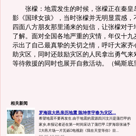
张檬：地震发生的时候，张檬正在秦皇
影《国球女孩》，当时张檬并无明显震感，
四面八方朋友那里涌来的短信，让张檬对于
了解。面对全国各地严重的灾情，年仅十九
示出了自己最真挚的关切之情，呼吁大家齐
助灾区，同时还鼓励灾区的人民拿出勇气来
等待救援的同时也展开自救活动。（蝎斯底里
相关新闻
罗海琼大邑亲历地震 陈坤李宇春为灾区...
希望地震不要再发生.由于地震的震源四川汶川是蒲巴甲的
家乡,本报记者还在第一时间采访了蒲巴甲.罗海琼张涵予
大邑片场一片瓦砾电视剧《我在天堂等你》目...