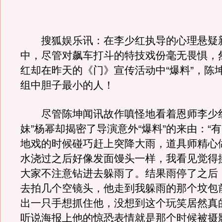
搜狐娱乐讯：在李少红执导的心理悬疑
中，尽管对飙车打斗的特技戏份毫无畏惧，
红却在昨天的《门》宣传活动中“爆料”，陈
组中胆子最小的人！
尽管陈坤闻讯故作嗔怪地看着恩师李少红
妹”杨幂却揭密了导演意外“爆料”的来由：“
地戏的时候碰巧赶上突降大雨，道具师精心
水浇过之后好像发面馒头一样，我看见觉得
大家不注意钻进去躲雨了。结果雨停了之后
去拍几个空镜头，他走到我躲雨的那个坟包
出一只手想抓住他，没想到这个玩笑居然真
听说海报上他的惊恐表情就是那个时候被摄