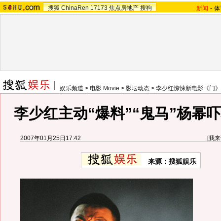
搜狐
ChinaRen
17173
焦点房地产
搜狗
新闻
-
体
娱乐频道
>
电影 Movie
>
影坛动态
>
李少红惊悚新电影《门》
李少红主动“爆料”“鬼马”杨幂吓
2007年01月25日17:42
[
我来
来源：搜狐娱乐