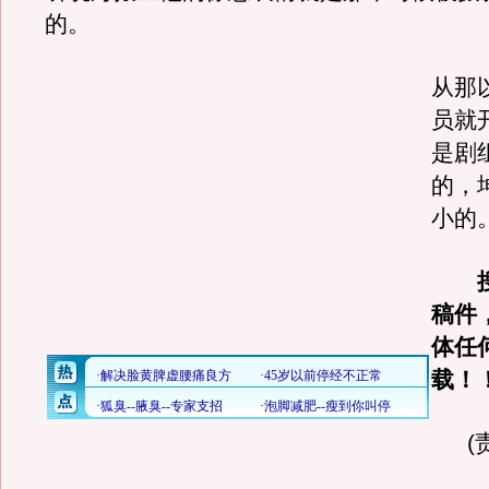
的。
从那
员就
是剧
的，
小的。
搜
稿件
体任
载！
(