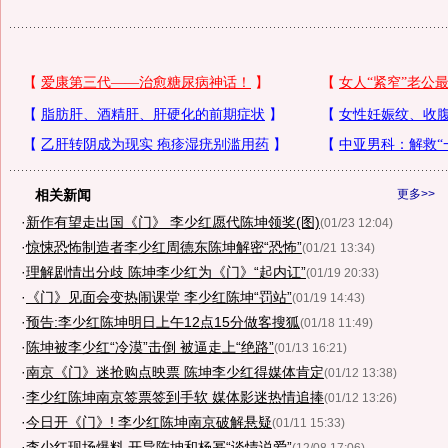
相关新闻
更多>>
·
新作有望走出国《门》 李少红愿代陈坤领奖(图)
(01/23 12:04)
·
惊悚恐怖制造者李少红周德东陈坤解密“恐怖”
(01/21 13:34)
·
理解剧情出分歧 陈坤李少红为《门》“起内讧”
(01/19 20:33)
·
《门》见面会变热闹课堂 李少红陈坤“罚站”
(01/19 14:43)
·
预告:李少红陈坤明日上午12点15分做客搜狐
(01/18 11:49)
·
陈坤被李少红“冷漠”击倒 被逼走上“绝路”
(01/13 16:21)
·
南京《门》迷抢购点映票 陈坤李少红得媒体肯定
(01/12 13:38)
·
李少红陈坤南京签票签到手软 媒体影迷热情追捧
(01/12 13:26)
·
今日开《门》! 李少红陈坤南京破解悬疑
(01/11 15:33)
·
李少红现场爆料 开导陈坤和杨幂“谈情说爱”