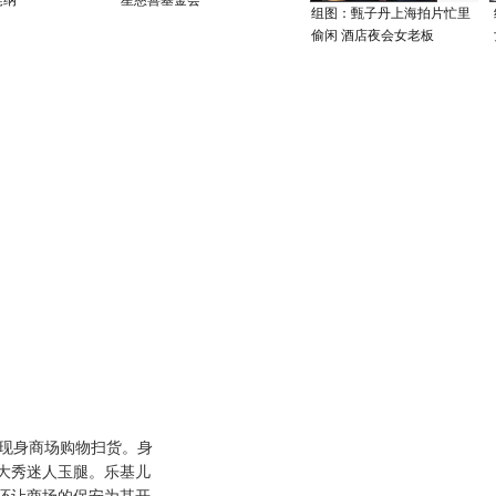
戛纳
星慈善基金会
组图：甄子丹上海拍片忙里
偷闲 酒店夜会女老板
现身商场购物扫货。身
大秀迷人玉腿。乐基儿