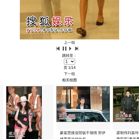
上一组
跳转至：
页
1/14
下一组
相关组图
蒙嘉慧接送陪饭不领情 郑伊
梁朝伟刘嘉玲