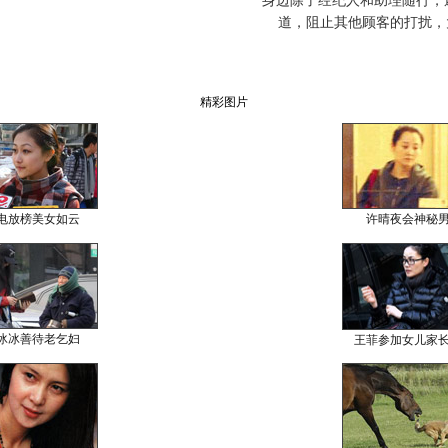
身边除了经纪人和助理随行，
道，阻止其他顾客的打扰，
精彩图片
电放榜美女如云
许晴夜会神秘
冰冰善待老乞妇
王菲参加女儿家