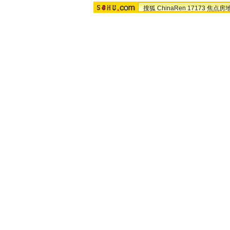
搜狐
ChinaRen
17173
焦点房