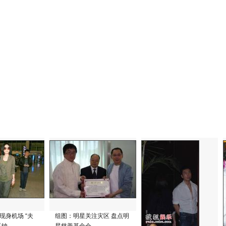
现身机场 “夫
组图：明星关注灾区 盘点明