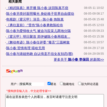
相关新闻
·
《精武陈真》将开播 陈小春:这回陈真不痞
08-05-11 10:02
·
陈小春另类封面照曝光 身处格子世界自由摆动
08-05-09 08:17
·
电视剧《霍元甲》演员 - 陈小春 饰陈真
08-05-06 15:48
·
《勇往直前》:"受伤"陈小春勇救陈松伶
08-05-05 12:03
·
陈小春为爱情收火气 被迫与应采儿两地分隔
08-05-05 09:23
·
《霍元甲》明日聚首 郑伊健陈小春再唱友...
08-05-03 15:38
·
《舞动奇迹》陈小春任评委 "毒舌"三面树敌
08-05-01 10:57
·
陈小春:苦情有理 嘻哈无用
08-04-29 17:18
·
陈小春与港姐热吻 自认情圣不信女友别恋(图)
08-04-29 09:55
更多关于
陈小春 李保田
的新闻>>
用户：
匿名
隐藏地址
设为辩论话题
*搜狗拼音输入法，中文处理专家>>