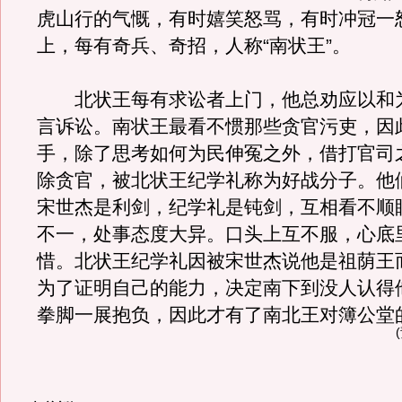
虎山行的气慨，有时嬉笑怒骂，有时冲冠一
上，每有奇兵、奇招，人称“南状王”。
北状王每有求讼者上门，他总劝应以和
言诉讼。南状王最看不惯那些贪官污吏，因
手，除了思考如何为民伸冤之外，借打官司
除贪官，被北状王纪学礼称为好战分子。他
宋世杰是利剑，纪学礼是钝剑，互相看不顺
不一，处事态度大异。口头上互不服，心底
惜。北状王纪学礼因被宋世杰说他是祖荫王
为了证明自己的能力，决定南下到没人认得
拳脚一展抱负，因此才有了南北王对簿公堂