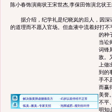
陈小春饰演南状王宋世杰,李保田饰演北状
据介绍，纪学礼是纪晓岚的后人，因深
的道理而不愿入官场。
但血液中流着好打不
的种
当讼
词锋
敌。
上做
到的
手不
而赢
美誉
不平
明知