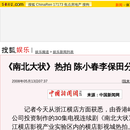
搜狐
ChinaRen
17173
焦点房地产
搜狗
新闻
-
体
娱乐频道
>
娱乐新闻列表
《南北大状》热拍 陈小春李保田
2008年05月13日07:37
[
我来
来源：中国新闻网
记者今天从浙江横店方面获悉，由香港
公司投资制作的30集电视连续剧《南北大状
江横店影视产业实验区内的横店影视城热拍