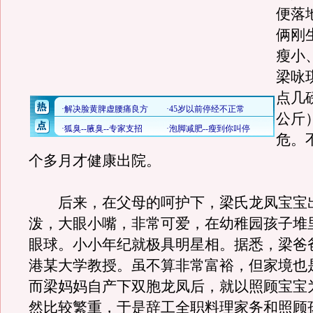
便落
俩刚
瘦小
梁咏
点几
公斤
危。
个多月才健康出院。
后来，在父母的呵护下，梁氏龙凤宝宝
泼，大眼小嘴，非常可爱，在幼稚园孩子堆
眼球。小小年纪就极具明星相。据悉，梁爸
港某大学教授。虽不算非常富裕，但家境也
而梁妈妈自产下双胞龙凤后，就以照顾宝宝
然比较繁重，于是辞工全职料理家务和照顾