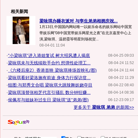
相关新闻
梁咏琪办睡衣派对 与孪生弟弟相拥庆祝...
1月13日,中国国内网站唯一以娱乐命名的娱乐网站中国宽
带娱乐网"08中国宽带娱乐网星光之夜"在北京嘉里中心上
演,梁咏琪、温碧霞等明星到场祝贺...
08-04-01 11:04
·
"小梁咏琪"进入港姐复试 树大招风遭人揭底
08-04-25 09:03
·
梁咏琪未与无线续歌手合约 想弹性处理工...
08-04-24 11:52
·
《六楼后座2》香港首映 梁咏琪捧场首映礼(图)
08-04-24 11:44
·
梁咏琪看好梁洛施有前途 身体力行探访贫...
08-04-22 11:29
·
组图:与郑秀文合唱 梁咏琪大跳辣舞妖娆夺目
08-04-22 08:40
·
梁咏琪顶替张柏芝代言引骚乱 数分钟狂赚...
08-04-14 08:36
·
侯佩岑与姐妹补过生日 梁咏琪"送"弟弟(图)
06-12-23 09:17
更多关于
梁咏琪 弟弟
的新闻>>