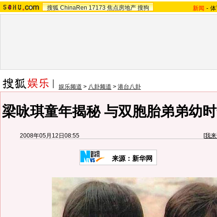
搜狐
ChinaRen
17173
焦点房地产
搜狗
新闻
-
体
娱乐频道
>
八卦频道
>
港台八卦
梁咏琪童年揭秘 与双胞胎弟弟幼时
2008年05月12日08:55
[
我来
来源：新华网