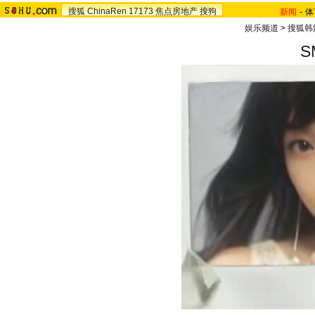
搜狐
ChinaRen
17173
焦点房地产
搜狗
新闻
-
体
娱乐频道
>
搜狐韩
S