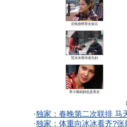
北电放榜美女如云
范冰冰善待老乞妇
李小璐妈妈也是美女
·
独家：春晚第二次联排 马
·
独家：体重向冰冰看齐?张