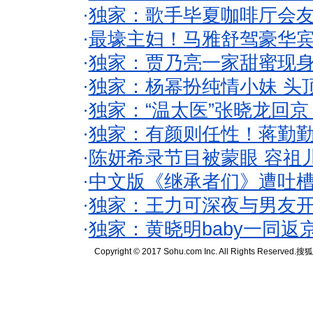
·
独家：歌手毕夏咖啡厅会友
·
最壕主妇！马雅舒驾豪华
·
独家：贾乃亮一家甜蜜现身
·
独家：杨幂扮纯情小妹 头
·
独家：“温太医”张晓龙回京
·
独家：有颜则任性！蒋勤
·
陈妍希录节目被蒙眼 容祖
·
中文版《继承者们》遭吐槽
·
独家：王力可深夜与男友开
·
独家：黄晓明baby一同返
Copyright © 2017 Sohu.com Inc. All Rights Reserved