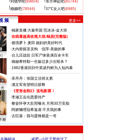
刘德华吧
(69854)
东方神起吧
(65744)
婚姻吧
(78544)
37℃女人吧
(6985)
视 频
更多>>
·
独家首播:大秦帝国
范冰冰-金大班
·
在线看超高收视大戏:
蜗居(完整版)
·
倔强萝卜
麦田
媳妇的美好时代
·
大内密探灵灵狗
倪萍-美丽的事
·
台儿庄战役 日军尸体装满百余卡车
声》
·
揭秘希特勒一生躲过多少次暗杀？
·
1982香港回归中英谈判鲜为人知内幕
·
宋丹丹：张国立活得太累
·
满文军有望明日获释
曝光
·
《变形金刚2》送电影票！
·
李湘王岳伦恩爱待产
·
黎姿怀孕大肚照曝光 月用30万安胎
·
阿娇懒理冠希返港:不关我的事
·
古巨基：我与霆锋都是一哥
不断
爆丰胸秘诀
·
减肥--小肚子赘肉没了