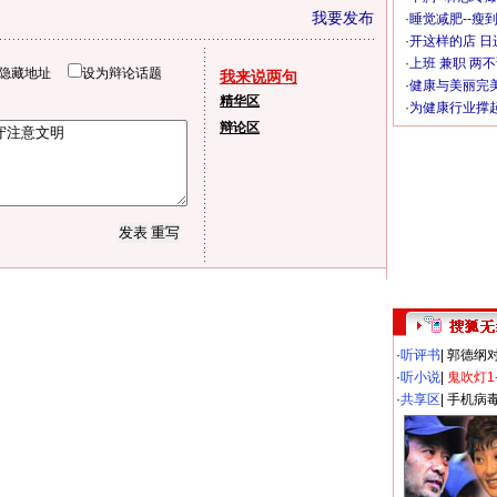
我要发布
·
睡觉减肥--瘦到
·
开这样的店 日进
·
上班 兼职 两
隐藏地址
设为辩论话题
我来说两句
·
健康与美丽完
精华区
·
为健康行业撑
辩论区
·
听评书
|
郭德纲
·
听小说
|
鬼吹灯1
·
共享区
|
手机病