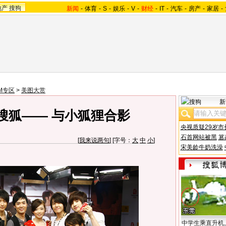
地产
搜狗
新闻
-
体育
-
S
-
娱乐
-
V
-
财经
-
IT
-
汽车
-
房产
-
家居
-
-M专区
>
美图大赏
新
客搜狐—— 与小狐狸合影
央视质疑29岁市
石首网站被黑
篡
[
我来说两句
] [字号：
大
中
小
]
宋美龄牛奶洗澡
中学生乘直升机