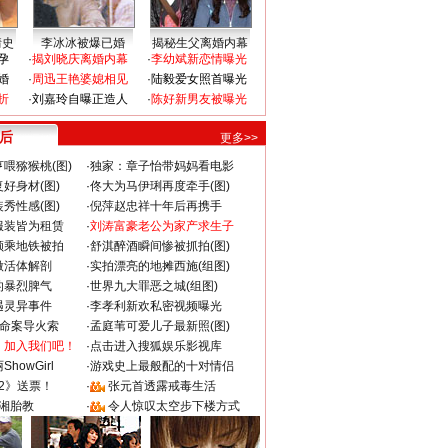
情史
李冰冰被爆已婚
揭秘生父离婚内幕
孕
·
揭刘晓庆离婚内幕
·
李幼斌新恋情曝光
婚
·
周迅王艳婆媳相见
·
陆毅爱女照首曝光
折
·
刘嘉玲自曝正造人
·
陈好新男友被曝光
 后
更多>>
喂猕猴桃(图)
·
独家：章子怡带妈妈看电影
好身材(图)
·
佟大为马伊琍再度牵手(图)
秀性感(图)
·
倪萍赵忠祥十年后再携手
服装皆为租赁
·
刘涛富豪老公为家产求生子
颜乘地铁被拍
·
舒淇醉酒瞬间惨被抓拍(图)
做活体解剖
·
实拍漂亮的地摊西施(组图)
的暴烈脾气
·
世界九大罪恶之城(组图)
遇灵异事件
·
李孝利新欢私密视频曝光
成命案导火索
·
孟庭苇可爱儿子最新照(图)
：加入我们吧！
·
点击进入搜狐娱乐影视库
howGirl
·
游戏史上最般配的十对情侣
2》送票！
·
张元首透露戒毒生活
湘胎教
·
令人惊叹太空步下楼方式