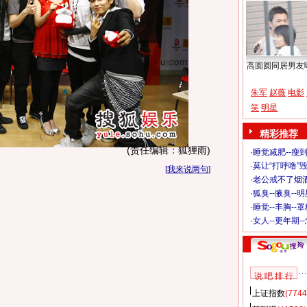
高圆圆同居男友
朱军
赵薇
电影
笑
明星
精彩推荐
(责任编辑：狐狸雨)
·
睡觉减肥--瘦到
·
莫让“打呼噜”
[
我来说两句
]
·
老公戒不了烟酒
·
狐臭--腋臭--
·
睡觉--丰胸--
·
女人--更年期-
说 吧 排 行
上证指数
(7744