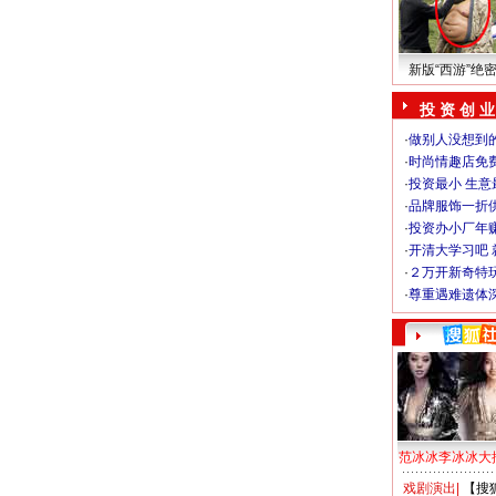
新版“西游”绝
投 资 创 业
·
做别人没想到的
·
时尚情趣店免
·
投资最小 生意
·
品牌服饰一折
·
投资办小厂年
·
开清大学习吧 
·
２万开新奇特
·
尊重遇难遗体
范冰冰李冰冰大
戏剧演出
|
【搜