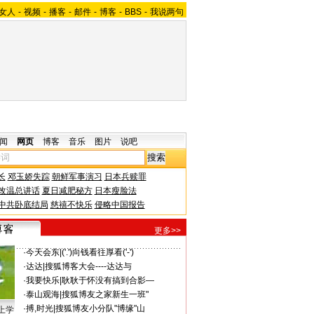
女人
-
视频
-
播客
-
邮件
-
博客
-
BBS
-
我说两句
闻
网页
博客
音乐
图片
说吧
长
邓玉娇失踪
朝鲜军事演习
日本兵赎罪
改温总讲话
夏日减肥秘方
日本瘦脸法
中共卧底结局
慈禧不快乐
侵略中国报告
更多>>
·
今天会东
|
('.')向钱看往厚看('-')
·
达达
|
搜狐博客大会----达达与
·
我要快乐
|
耿耿于怀没有搞到合影—
·
泰山观海
|
搜狐博友之家新生一班"
·
搏,时光
|
搜狐博友小分队"博缘"山
上学