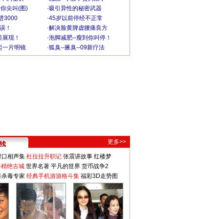
你尖叫(图)
·
吸引异性的秘密武器
3000
·
45岁以前停经不正常
不误！
·
解决脸黄脾虚腰痛良方
美展现！
·
泡脚减肥--瘦到你叫停！
起一片明镜
·
狐臭--腋臭--09新疗法
更多>>
对口相声集
杜拉拉升职记
张震讲故事
红楼梦
-精绝古城
世界名著
平凡的世界
货币战争2
毒杀毒专家
经典手机游游格斗集
福彩3D走势图