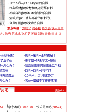
·
Titi's s
|
我与SOHU总裁的合影
·
玖富理财
|
搜狐:想和奥运冠军合影
·
冲破自己
|
搜狐MM后台快乐合影
·
篮球,我
|
发一张与邓肯的合影,预
·
金风细雨
|
搜狐女声办合影
曝光
热点标签：
刘德华
冯小刚
蔡少芬
快乐男声
大s
选秀
范冰冰
张柏芝
苏醒
郑钧
春晚
李湘
搞
你尖叫(图)
·
狐臭--腋臭--全球揭秘！
毁了后半生
·
更年期--卵巢早衰--绝经
--怎么办？
·
涵盖健康要闻健康生活导航
明星支招
·
口臭--口臭--拜拜了!
罩杯升级魔法
·
10平米小店 月赚20万
-怎么办？
·
老公--烟戒不了排排毒吧
说 吧
更多>>
5)
李宇春吧
(104510)
快乐男声吧
(68574)