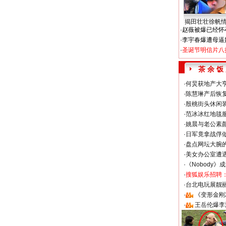
揭田壮壮徐帆
·
赵薇被爆已经怀
·
李宇春爆遭母逼
·
圣诞节明信片八
茶 余 饭
·
何炅获地产大亨
·
陈慧琳产后恢复
·
殷桃街头休闲装
·
范冰冰红地毯
·
姚晨与老公素
·
日军竟拿战俘
·
盘点网坛大腕
·
美女办公室遭
·
《Nobody》
·
搜狐娱乐招聘
·
台北电玩展靓丽S
·
《变形金刚
·
王岳伦爆李