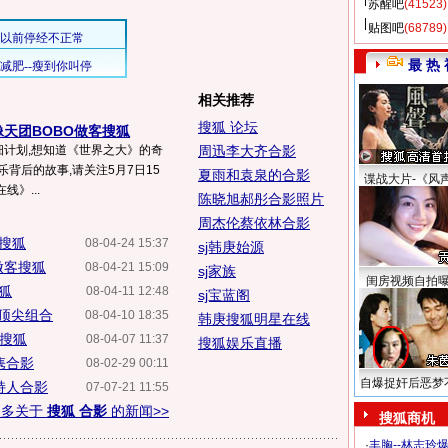
苏醒吧
(41523)
贴图吧
(68789)
最 热 
相关推荐
搜狐 论坛
偶像天团BOBO做客搜狐
细计划,想知道《世界之大》的奇
周迅李大齐合影
乐背后的故事,请关注5月7日15
夏雨和袁泉的合影
谍战大片-《风
线》...
陈晓旭郝彤合影照片
周杰伦蔡依林合影
客搜狐
08-04-24 15:37
sj韩庚始源
做客搜狐
08-04-21 15:09
sj家族
闺房视频自拍
搜狐
08-04-11 12:48
sj宝蓝阁
最顶尖组合
08-04-10 18:35
韩庚搜狐明星在线
客搜狐
08-04-07 11:37
搜狐娱乐直播
隽合影
08-02-29 00:11
自爆捉奸后恶梦
持人合影
07-07-21 11:55
更多关于
搜狐 合影
的新闻>>
搜狐商机
·
丰胸--林志玲