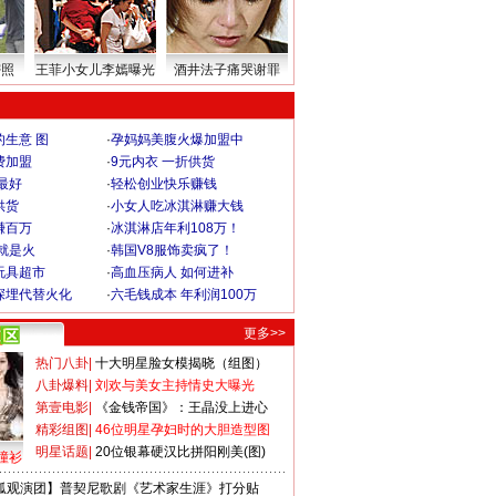
密照
王菲小女儿李嫣曝光
酒井法子痛哭谢罪
生意 图
·
孕妈妈美腹火爆加盟中
费加盟
·
9元内衣 一折供货
最好
·
轻松创业快乐赚钱
供货
·
小女人吃冰淇淋赚大钱
赚百万
·
冰淇淋店年利108万！
就是火
·
韩国V8服饰卖疯了！
玩具超市
·
高血压病人 如何进补
深埋代替火化
·
六毛钱成本 年利润100万
更多>>
热门八卦
|
十大明星脸女模揭晓（组图）
八卦爆料
|
刘欢与美女主持情史大曝光
第壹电影
|
《金钱帝国》：王晶没上进心
精彩组图
|
46位明星孕妇时的大胆造型图
明星话题
|
20位银幕硬汉比拼阳刚美(图)
撞衫
狐观演团】普契尼歌剧《艺术家生涯》打分贴