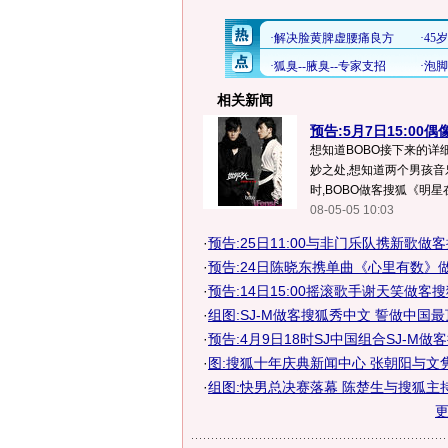
相关新闻
预告:5月7日15:00
想知道BOBO接下来的详
妙之处,想知道两个男孩音
时,BOBO做客搜狐《明星在
08-05-05 10:03
·
预告:25日11:00与非门乐队携新歌做
·
预告:24日陈晓东携单曲《心里有数》
·
预告:14日15:00摇滚歌手谢天笑做客
·
组图:SJ-M做客搜狐秀中文 誓做中国
·
预告:4月9日18时SJ中国组合SJ-M做
·
图:搜狐十年庆典新闻中心 张朝阳与文
·
组图:快男总决赛落幕 陈楚生与搜狐主