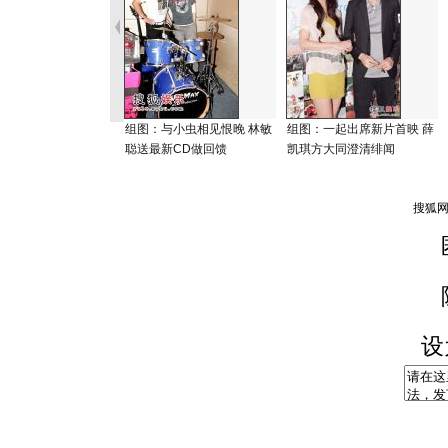
组图：与小虫相见恨晚 林敏
组图：一起出席新片首映 薛
聪送最新CD做回馈
凯琪方大同澄清绯闻
设