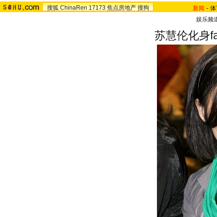
搜狐
ChinaRen
17173
焦点房地产
搜狗
新闻
-
体
娱乐频
苏慧伦化身f