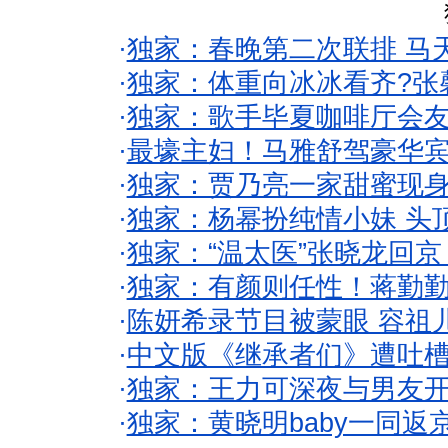
·
独家：春晚第二次联排 马
·
独家：体重向冰冰看齐?张
·
独家：歌手毕夏咖啡厅会友
·
最壕主妇！马雅舒驾豪华
·
独家：贾乃亮一家甜蜜现身
·
独家：杨幂扮纯情小妹 头
·
独家：“温太医”张晓龙回京
·
独家：有颜则任性！蒋勤
·
陈妍希录节目被蒙眼 容祖
·
中文版《继承者们》遭吐槽
·
独家：王力可深夜与男友开
·
独家：黄晓明baby一同返