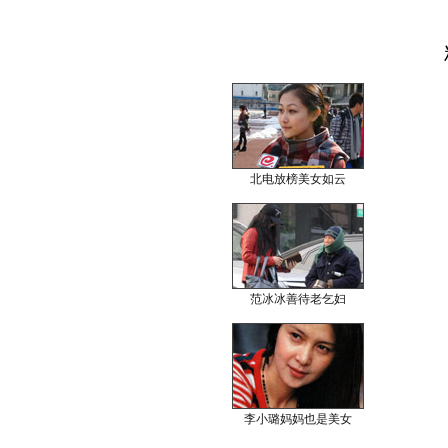
北电放榜美女如云
范冰冰善待老乞妇
李小璐妈妈也是美女