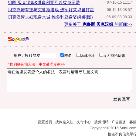
·
组图:贝克汉姆&维多利亚互以纹身示爱
07-10-15 11:17
·
贝克汉姆有望与克鲁斯搭戏 进军好莱坞当打星
06-11-13 08:57
·
贝克汉姆夫妇现身水城 维多利亚身姿婀娜(图)
06-09-08 08:33
更多关于
克鲁斯 贝克汉姆
的新闻>>
用户：
匿名
隐藏地址
设为辩论话题
*搜狗拼音输入法，中文处理专家>>
设置首页
-
搜狗输入法
-
支付中心
-
搜狐招聘
-
广告服务
-
客
Copyright
©
2016 Sohu.com 
搜狐不良信息举