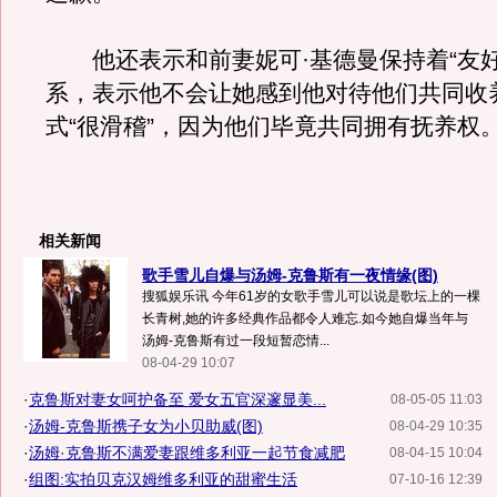
他还表示和前妻妮可·基德曼保持着“友好
系，表示他不会让她感到他对待他们共同收
式“很滑稽”，因为他们毕竟共同拥有抚养权
相关新闻
歌手雪儿自爆与汤姆-克鲁斯有一夜情缘(图)
搜狐娱乐讯 今年61岁的女歌手雪儿可以说是歌坛上的一棵
长青树,她的许多经典作品都令人难忘.如今她自爆当年与
汤姆-克鲁斯有过一段短暂恋情...
08-04-29 10:07
·
克鲁斯对妻女呵护备至 爱女五官深邃显美...
08-05-05 11:03
·
汤姆-克鲁斯携子女为小贝助威(图)
08-04-29 10:35
·
汤姆·克鲁斯不满爱妻跟维多利亚一起节食减肥
08-04-15 10:04
·
组图:实拍贝克汉姆维多利亚的甜蜜生活
07-10-16 12:39