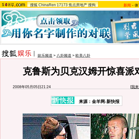
搜狐
ChinaRen
17173
焦点房地产
搜狗
新闻
-
体
娱乐频道
>
八卦频道
>
欧美八卦
克鲁斯为贝克汉姆开惊喜派对
2008年05月05日21:24
[
我来
来源：金羊网-新快报