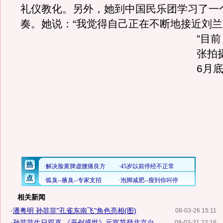
礼仪教化。另外，她到中国民乐团学习了一
奏。她说：“我觉得自己正在不断地接近刘
”目
张拍
6月
相关新闻
·
潘粤明 孙菲菲"孔雀东南飞"角色亮相(图)
08-03-26 15:11
·
孙菲菲生日双喜 《开创盛世》元宵节登北京台
08-02-21 22:16