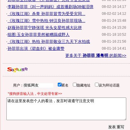
·
李颖孙菲菲《叫一声妈妈》成首播剧场08催泪弹
08-02-16 14:17
·
《玫瑰江湖》杀青 孙菲菲冒雪为受受灾同...
08-02-02 14:12
·
《玫瑰江湖》雪中热拍 钟汉良孙菲菲现场...
08-01-24 15:48
·
赵薇孙菲菲宁静张瑶 光头女星性感大比拼
08-01-24 15:26
·
组图:玉女孙菲菲竟然被糟蹋成野人
08-01-18 10:52
·
《玫瑰江湖》热拍 孙菲菲敬业三九天下水拍戏
08-01-16 21:56
·
孙菲菲出演《碧血剑》被金庸赞
08-01-16 14:41
更多关于
孙菲菲 潘粤明
的新闻>>
用户：
匿名
隐藏地址
设为辩论话题
*搜狗拼音输入法，中文处理专家>>