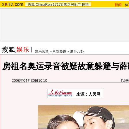
搜狐
ChinaRen
17173
焦点房地产
搜狗
新闻
-
体
娱乐频道
>
八卦频道
>
港台八卦
房祖名奥运录音被疑故意躲避与薛凯
2008年04月30日10:10
[
我来
来源：人民网