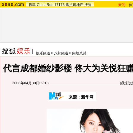
搜狐
ChinaRen
17173
焦点房地产
搜狗
新闻
-
体
娱乐频道
>
八卦频道
>
内地八卦
代言成都婚纱影楼 佟大为关悦狂赚
2008年04月30日09:18
[
我来说
来源：新华网