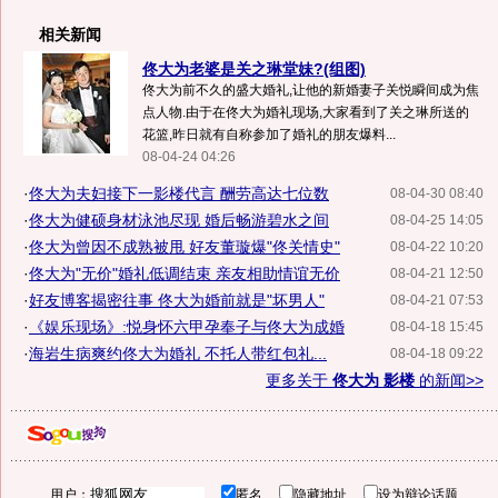
相关新闻
佟大为老婆是关之琳堂妹?(组图)
佟大为前不久的盛大婚礼,让他的新婚妻子关悦瞬间成为焦
点人物.由于在佟大为婚礼现场,大家看到了关之琳所送的
花篮,昨日就有自称参加了婚礼的朋友爆料...
08-04-24 04:26
·
佟大为夫妇接下一影楼代言 酬劳高达七位数
08-04-30 08:40
·
佟大为健硕身材泳池尽现 婚后畅游碧水之间
08-04-25 14:05
·
佟大为曾因不成熟被甩 好友董璇爆"佟关情史"
08-04-22 10:20
·
佟大为"无价"婚礼低调结束 亲友相助情谊无价
08-04-21 12:50
·
好友博客揭密往事 佟大为婚前就是"坏男人"
08-04-21 07:53
·
《娱乐现场》:悦身怀六甲孕奉子与佟大为成婚
08-04-18 15:45
·
海岩生病爽约佟大为婚礼 不托人带红包礼...
08-04-18 09:22
更多关于
佟大为 影楼
的新闻>>
用户：
匿名
隐藏地址
设为辩论话题