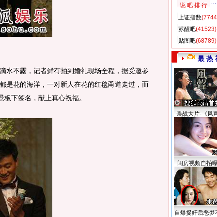
说 吧 排 行
上证指数
(7744
苏醒吧
(41523)
贴图吧
(68789)
最 热 
水不露，记者鲜有拍到婚礼现场全程，据受邀参
都是花的海洋，一对新人在花的红毯甬道走过，而
背景板下签名，献上真心祝福。
谍战大片-《风
闺房视频自拍
自爆捉奸后恶梦