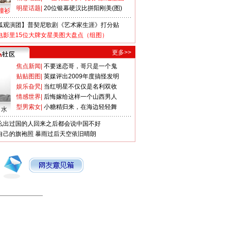
明星话题
|
20位银幕硬汉比拼阳刚美(图)
撞衫
狐观演团】普契尼歌剧《艺术家生涯》打分贴
电影里15位大牌女星美图大盘点（组图）
更多>>
焦点新闻
|
不要迷恋哥，哥只是一个鬼
贴贴图图
|
英媒评出2009年度搞怪发明
娱乐旮旯
|
当红明星不仅仅是名利双收
情感世界
|
后悔嫁给这样一个山西男人
型男索女
|
小糖精归来，在海边轻轻舞
口水
么出过国的人回来之后都会说中国不好
自己的旗袍照
暴雨过后天空依旧晴朗