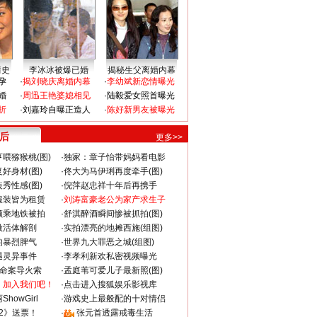
情史
李冰冰被爆已婚
揭秘生父离婚内幕
孕
·
揭刘晓庆离婚内幕
·
李幼斌新恋情曝光
婚
·
周迅王艳婆媳相见
·
陆毅爱女照首曝光
折
·
刘嘉玲自曝正造人
·
陈好新男友被曝光
 后
更多>>
喂猕猴桃(图)
·
独家：章子怡带妈妈看电影
好身材(图)
·
佟大为马伊琍再度牵手(图)
秀性感(图)
·
倪萍赵忠祥十年后再携手
服装皆为租赁
·
刘涛富豪老公为家产求生子
颜乘地铁被拍
·
舒淇醉酒瞬间惨被抓拍(图)
做活体解剖
·
实拍漂亮的地摊西施(组图)
的暴烈脾气
·
世界九大罪恶之城(组图)
遇灵异事件
·
李孝利新欢私密视频曝光
成命案导火索
·
孟庭苇可爱儿子最新照(图)
：加入我们吧！
·
点击进入搜狐娱乐影视库
howGirl
·
游戏史上最般配的十对情侣
2》送票！
·
张元首透露戒毒生活