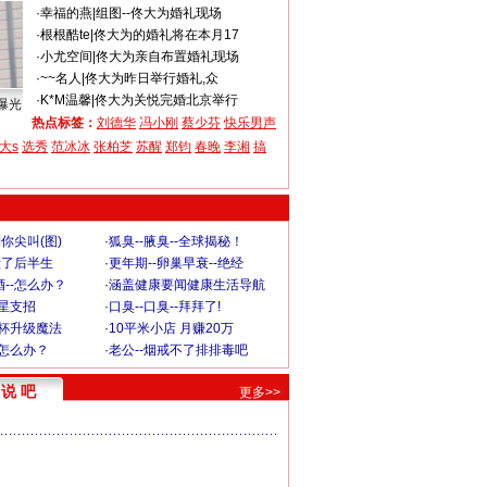
·
幸福的燕
|
组图--佟大为婚礼现场
·
根根酷te
|
佟大为的婚礼将在本月17
·
小尤空间
|
佟大为亲自布置婚礼现场
·
~~名人
|
佟大为昨日举行婚礼,众
·
K*M温馨
|
佟大为关悦完婚北京举行
曝光
热点标签：
刘德华
冯小刚
蔡少芬
快乐男声
大s
选秀
范冰冰
张柏芝
苏醒
郑钧
春晚
李湘
搞
你尖叫(图)
·
狐臭--腋臭--全球揭秘！
毁了后半生
·
更年期--卵巢早衰--绝经
--怎么办？
·
涵盖健康要闻健康生活导航
明星支招
·
口臭--口臭--拜拜了!
罩杯升级魔法
·
10平米小店 月赚20万
-怎么办？
·
老公--烟戒不了排排毒吧
说 吧
更多>>