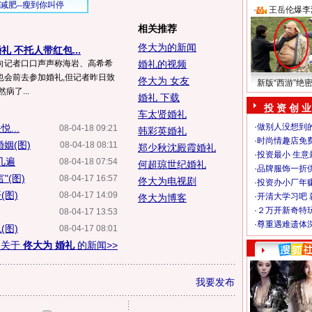
·
王岳伦爆李
相关推荐
佟大为的新闻
 不托人带红包...
向记者口口声声称海岩、高希希
婚礼的视频
也会前去参加婚礼,但记者昨日致
佟大为 女友
新版“西游”绝
病了...
婚礼 下载
投 资 创 业
车太贤婚礼
·
做别人没想到的
...
08-04-18 09:21
韩彩英婚礼
·
时尚情趣店免
姻(图)
08-04-18 08:11
郑少秋沈殿霞婚礼
·
投资最小 生意
几遍
08-04-18 07:54
何超琼世纪婚礼
·
品牌服饰一折
(图)
08-04-17 16:57
佟大为电视剧
·
投资办小厂年
(图)
08-04-17 14:09
·
开清大学习吧 
佟大为博客
·
２万开新奇特
08-04-17 13:53
·
尊重遇难遗体
(图)
08-04-17 08:01
多关于
佟大为 婚礼
的新闻>>
我要发布