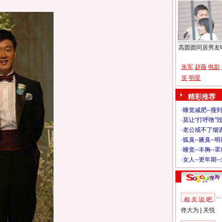
高圆圆同居男友
朱军
赵薇
电影
笑
明星
精彩推荐
·
睡觉减肥--瘦到
·
莫让“打呼噜”
·
老公戒不了烟酒
·
狐臭--腋臭--
·
睡觉--丰胸--
·
女人--更年期-
相 关 说 吧
佟大为
|
关悦