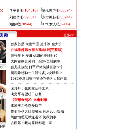
5)
李宇春吧
(104510)
快乐男声吧
(68574)
刘德华吧
(69854)
东方神起吧
(65744)
婚姻吧
(78544)
37℃女人吧
(6985)
视 频
更多>>
·
独家首播:大秦帝国
范冰冰-金大班
·
在线看超高收视大戏:
蜗居(完整版)
·
倔强萝卜
麦田
媳妇的美好时代
·
大内密探灵灵狗
倪萍-美丽的事
·
台儿庄战役 日军尸体装满百余卡车
声》
·
揭秘希特勒一生躲过多少次暗杀？
·
1982香港回归中英谈判鲜为人知内幕
·
宋丹丹：张国立活得太累
·
满文军有望明日获释
曝光
·
《变形金刚2》送电影票！
·
李湘王岳伦恩爱待产
·
黎姿怀孕大肚照曝光 月用30万安胎
·
阿娇懒理冠希返港:不关我的事
·
古巨基：我与霆锋都是一哥
不断