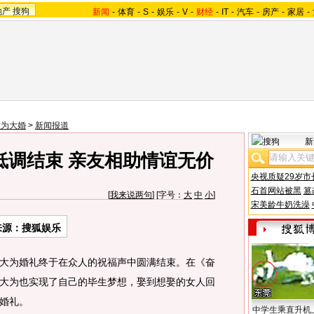
地产
搜狗
新闻
-
体育
-
S
-
娱乐
-
V
-
财经
-
IT
-
汽车
-
房产
-
家居
-
大为大婚
>
新闻报道
新
低调结束 亲友相助情谊无价
央视质疑29岁市
石首网站被黑
篡
[
我来说两句
] [字号：
大
中
小
]
宋美龄牛奶洗澡
来源：搜狐娱乐
为婚礼终于在众人的祝福声中圆满结束。在《奋
大为也实现了自己的毕生梦想，娶到想娶的女人回
婚礼。
中学生乘直升机