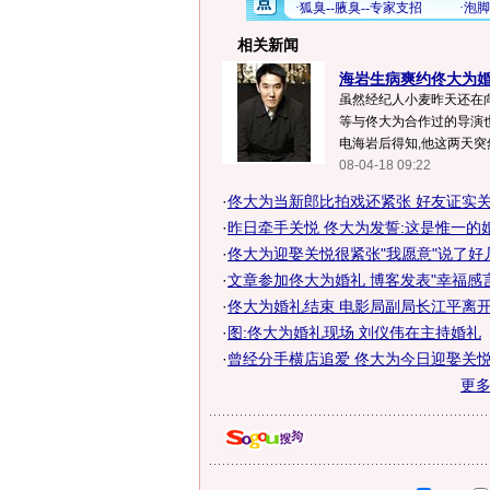
相关新闻
海岩生病爽约佟大为婚礼
虽然经纪人小麦昨天还在
等与佟大为合作过的导演
电海岩后得知,他这两天突然
08-04-18 09:22
·
佟大为当新郎比拍戏还紧张 好友证实关悦
·
昨日牵手关悦 佟大为发誓:这是惟一的婚
·
佟大为迎娶关悦很紧张"我愿意"说了好
·
文章参加佟大为婚礼 博客发表"幸福感言"
·
佟大为婚礼结束 电影局副局长江平离开
·
图:佟大为婚礼现场 刘仪伟在主持婚礼
·
曾经分手横店追爱 佟大为今日迎娶关悦
更