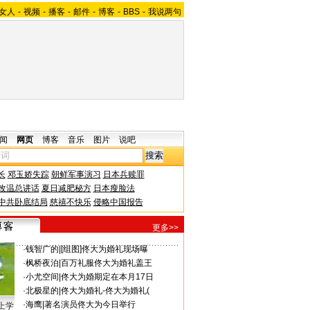
女人
-
视频
-
播客
-
邮件
-
博客
-
BBS
-
我说两句
闻
网页
博客
音乐
图片
说吧
长
邓玉娇失踪
朝鲜军事演习
日本兵赎罪
改温总讲话
夏日减肥秘方
日本瘦脸法
中共卧底结局
慈禧不快乐
侵略中国报告
更多>>
·
钱智广的
|
[组图]佟大为婚礼现场曝
·
枫桥夜泊
|
百万礼服佟大为婚礼盖王
·
小尤空间
|
佟大为婚期定在本月17日
·
北极星的
|
佟大为婚礼-佟大为婚礼(
·
海鹰
|
著名演员佟大为今日举行
上学