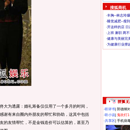
搜狐商机
·
丰胸--林志玲
·
睡觉减肥--瘦到
·
开这样的店 日进
·
上班 兼职 两
·
健康与美丽完
·
为健康行业撑
大为透露：婚礼筹备仅仅用了一个多月的时间，
·
听评书
|
郭德纲
感谢有来自圈内外朋友的帮忙和协助，这其中包括
·
听小说
|
鬼吹灯1
·
共享区
|
手机病
友的友情帮忙，不是金钱造价可以估算的，甚至乃