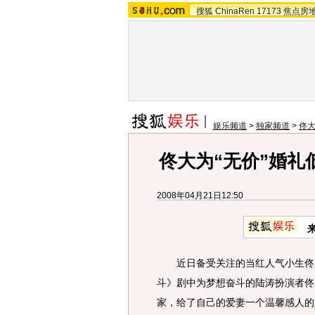
搜狐
ChinaRen
17173
焦点房
娱乐频道
>
独家频道
>
佟
佟大为“无价”婚礼
2008年04月21日12:50
近日备受关注的当红人气小生佟大
斗》剧中为梦想奋斗的陆涛扮演者佟
家，给了自己的爱妻一个温馨感人的