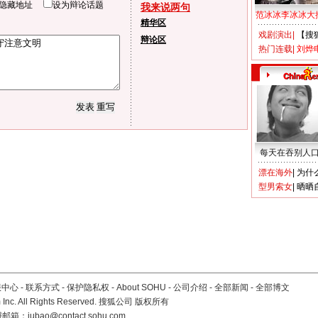
隐藏地址
设为辩论话题
我来说两句
范冰冰李冰冰大
精华区
戏剧演出
|
【搜
辩论区
热门连载
|
刘烨
每天在吞别人
漂在海外
|
为什
型男索女
|
晒晒
服中心
-
联系方式
-
保护隐私权
-
About SOHU
-
公司介绍
-
全部新闻
-
全部博文
Inc. All Rights Reserved. 搜狐公司
版权所有
报邮箱：
jubao@contact.sohu.com