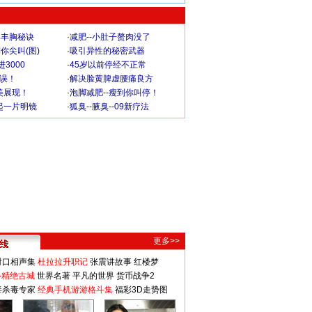
爆丰胸秘诀
·
减肥--小肚子赘肉没了
你尖叫(图)
·
吸引异性的秘密武器
3000
·
45岁以前停经不正常
不误！
·
解决脸黄脾虚腰痛良方
美展现！
·
泡脚减肥--瘦到你叫停！
起一片明镜
·
狐臭--腋臭--09新疗法
更多>>
对口相声集
杜拉拉升职记
张震讲故事
红楼梦
-精绝古城
世界名著
平凡的世界
货币战争2
毒杀毒专家
经典手机游游格斗集
福彩3D走势图