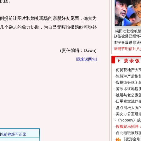
供图。
提前让图片和婚礼现场的亲朋好友见面，确实为
几个杂志的鼎力协助，为自己无暇拍摄婚纱照弥补
揭田壮壮徐帆
·
赵薇被爆已经怀
·
李宇春爆遭母逼
·
圣诞节明信片八
(责任编辑：Dawn)
[
我来说两句
]
茶 余 饭
·
何炅获地产大亨
·
陈慧琳产后恢复
·
殷桃街头休闲装
·
范冰冰红地毯
·
姚晨与老公素
·
日军竟拿战俘
·
盘点网坛大腕
·
美女办公室遭
·
《Nobody》
·
搜狐娱乐招聘
·
台北电玩展靓丽S
·
《变形金刚