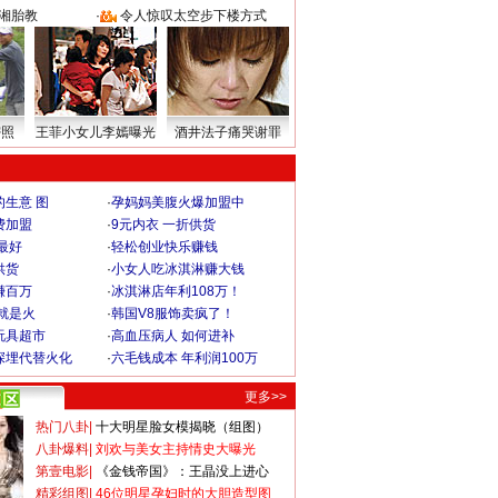
湘胎教
·
令人惊叹太空步下楼方式
密照
王菲小女儿李嫣曝光
酒井法子痛哭谢罪
生意 图
·
孕妈妈美腹火爆加盟中
费加盟
·
9元内衣 一折供货
最好
·
轻松创业快乐赚钱
供货
·
小女人吃冰淇淋赚大钱
赚百万
·
冰淇淋店年利108万！
就是火
·
韩国V8服饰卖疯了！
玩具超市
·
高血压病人 如何进补
深埋代替火化
·
六毛钱成本 年利润100万
更多>>
热门八卦
|
十大明星脸女模揭晓（组图）
八卦爆料
|
刘欢与美女主持情史大曝光
第壹电影
|
《金钱帝国》：王晶没上进心
精彩组图
|
46位明星孕妇时的大胆造型图