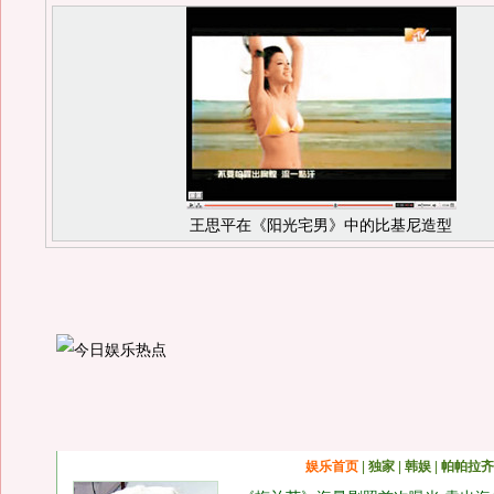
王思平在《阳光宅男》中的比基尼造型
娱乐首页
|
独家
|
韩娱
|
帕帕拉齐