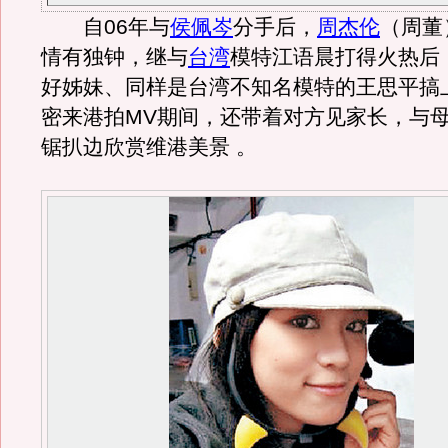
自06年与
侯佩岑
分手后，
周杰伦
（周董
情有独钟，继与
台湾
模特江语晨打得火热后
好姊妹、同样是台湾不知名模特的王思平搞
密来港拍MV期间，还带着对方见家长，与
锯扒边欣赏维港美景 。