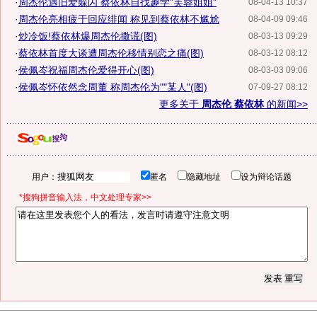
·
周杰伦遇旧爱躲闪 蔡依林自找趣学"芙蓉姐姐"
08-04-13 10:37
·
周杰伦亮相疲于回应绯闻 称见到蔡依林不尴尬
08-04-09 09:46
·
炒冷饭!蔡依林爆周杰伦撒谎(图)
08-03-13 09:29
·
蔡依林首度大谈遭周杰伦移情别恋之痛(图)
08-03-12 08:12
·
侯佩岑祝福周杰伦爱得开心(图)
08-03-03 09:06
·
侯佩岑怀依然念周董 称周杰伦为""某人"(图)
07-09-27 08:12
更多关于
周杰伦 蔡依林
的新闻>>
用户：
匿名
隐藏地址
设为辩论话题
*搜狗拼音输入法，中文处理专家>>