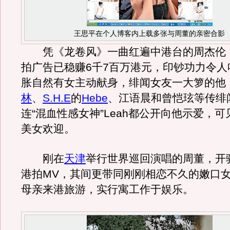
王思平在个人博客内上载多张与周董的亲密合影
凭《龙卷风》一曲红遍中港台的周杰伦
拍广告已稳赚6千7百万港元，印钞功力令人
胀自然有女主动献身，绯闻女友一大箩的他
林
、
S.H.E
的
Hebe
、江语晨和曾恺玹等传绯
连“混血性感女神”Leah都公开向他示爱，
美女欢迎。
刚在
天津
举行世界巡回演唱的周董，开
港拍MV，其间更带同刚刚相恋不久的嫩口
母亲来港旅游，实行寓工作于娱乐。