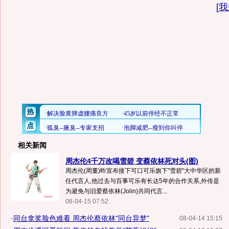
[
我
相关新闻
周杰伦4千万改喝雪碧 变蔡依林死对头(图)
周杰伦(周董)昨宣布接下可口可乐旗下"雪碧"大中华区的新
任代言人,他过去与百事可乐有长达5年的合作关系,外传是
为避免与旧爱蔡依林(Jolin)共同代言...
08-04-15 07:52
·
同台拿奖脸色难看 周杰伦蔡依林"同台异梦"
08-04-14 15:15