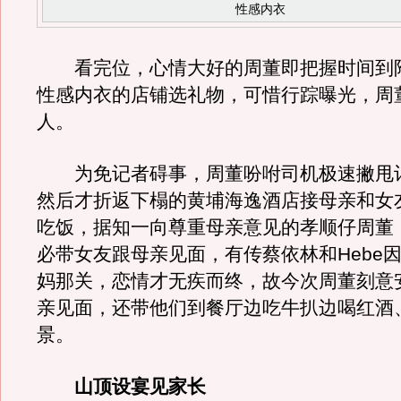
性感内衣
看完位，心情大好的周董即把握时间到
性感内衣的店铺选礼物，可惜行踪曝光，周
人。
为免记者碍事，周董吩咐司机极速撇甩
然后才折返下榻的黄埔海逸酒店接母亲和女
吃饭，据知一向尊重母亲意见的孝顺仔周董
必带女友跟母亲见面，有传蔡依林和Hebe
妈那关，恋情才无疾而终，故今次周董刻意
亲见面，还带他们到餐厅边吃牛扒边喝红酒
景。
山顶设宴见家长