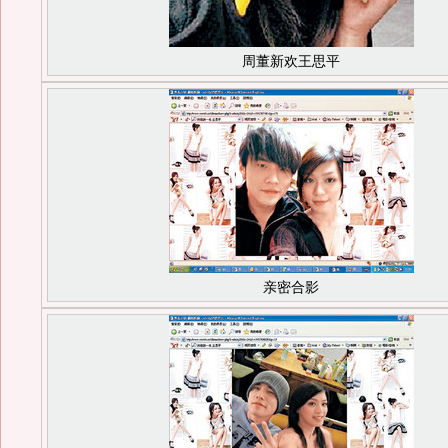
周董新欢王思平
亲密合影