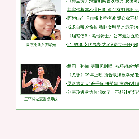
·
《梅兰芳》海量剧照首次曝光 卖出海外
·
其实你根本不懂日剧 至少有91部剧
·
阿娇05年旧作播出惹投诉 观众称不
·
成龙自曝爱偷拍 熟睡女明星是最爱(图
·
《蝙蝠侠6：黑暗骑士》公布最新五
·
3年收30支代言表 大S沒送过仔仔(图)
周杰伦新女友曝光
·
组图：孙俪“演而优则唱” 被邓超感动
·
《龙珠》09年上映 预告版海报曝光(图
·
梁洛施两大“杀手锏”拼英皇 有信心打
·
刘嘉玲透露为何想嫁了：不想让妈妈
王菲将做麦当娜师妹