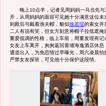
晚上10点半，记者见周妈妈一马当先与
开，从周妈妈的面容可见她十分满意这位未
则殿后与戴着渔夫帽，貌似
徐若瑄
的索女并
二人有说有笑，但女方刻意将帽子拉低遮掩
董爱低调的性格，临上车前，周董发现有记
女友上车离开，匆匆返回黄埔海逸酒店休息
通道出入，为免恋情过早曝光，周六凌晨拍
严禁女友探班，可见他十分保护这段情。