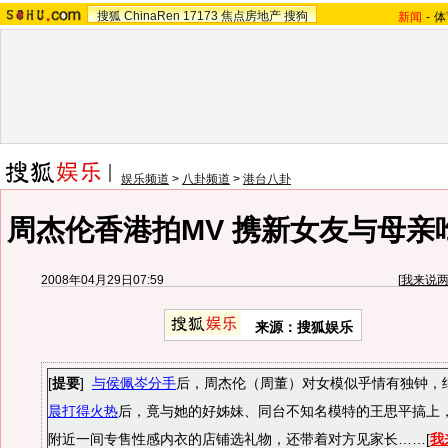
搜狐
ChinaRen
17173
焦点房地产
搜狗
新闻
-
体
娱乐频道
>
八卦频道
>
港台八卦
周杰伦香港拍MV 携新女友与母亲
2008年04月29日07:59
[
我来说
来源：搜狐娱乐
[
提要
]
与
侯佩岑
分手
后，
周杰伦
（周董）对女模似乎情有独钟，
晨打得火热
后，竟与她的好姊妹、同台不知名模特的王思平搞上
附近一间专售性感内衣的店铺选礼物，还带着对方见家长……[
我