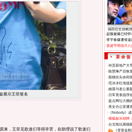
揭田壮壮徐帆
·
赵薇被爆已经怀
·
李宇春爆遭母逼
·
圣诞节明信片八
茶 余 饭
·
何炅获地产大亨
·
陈慧琳产后恢复
·
殷桃街头休闲装
·
范冰冰红地毯
·
姚晨与老公素
奋展示王菲签名
·
日军竟拿战俘
·
盘点网坛大腕
·
美女办公室遭
·
《Nobody》
·
搜狐娱乐招聘
·
台北电玩展靓丽S
来，王菲见歌迷们等得辛苦，在助理说了歌迷们
·
《变形金刚