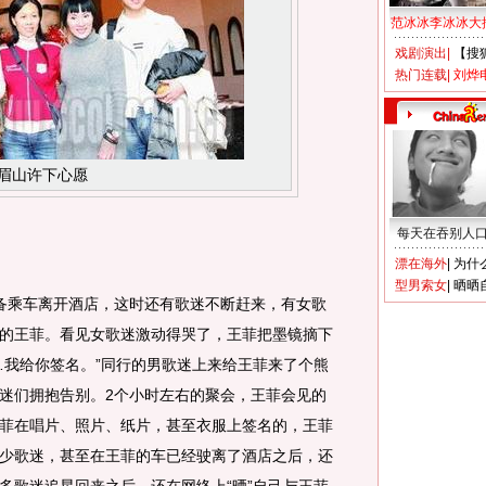
范冰冰李冰冰大
戏剧演出
|
【搜
热门连载
|
刘烨
眉山许下心愿
每天在吞别人
漂在海外
|
为什
型男索女
|
晒晒
乘车离开酒店，这时还有歌迷不断赶来，有女歌
的王菲。看见女歌迷激动得哭了，王菲把墨镜摘下
…我给你签名。”同行的男歌迷上来给王菲来了个熊
迷们拥抱告别。2个小时左右的聚会，王菲会见的
菲在唱片、照片、纸片，甚至衣服上签名的，王菲
少歌迷，甚至在王菲的车已经驶离了酒店之后，还