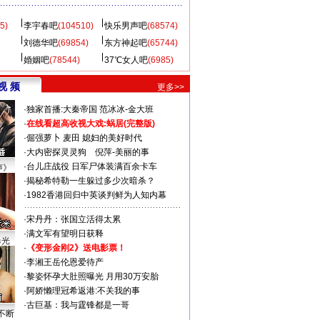
5)
李宇春吧
(104510)
快乐男声吧
(68574)
刘德华吧
(69854)
东方神起吧
(65744)
婚姻吧
(78544)
37℃女人吧
(6985)
视 频
更多>>
·
独家首播:大秦帝国
范冰冰-金大班
·
在线看超高收视大戏:
蜗居(完整版)
·
倔强萝卜
麦田
媳妇的美好时代
·
大内密探灵灵狗
倪萍-美丽的事
·
台儿庄战役 日军尸体装满百余卡车
声》
·
揭秘希特勒一生躲过多少次暗杀？
·
1982香港回归中英谈判鲜为人知内幕
·
宋丹丹：张国立活得太累
·
满文军有望明日获释
曝光
·
《变形金刚2》送电影票！
·
李湘王岳伦恩爱待产
·
黎姿怀孕大肚照曝光 月用30万安胎
·
阿娇懒理冠希返港:不关我的事
·
古巨基：我与霆锋都是一哥
不断