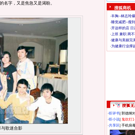
的名字，又是焦急又是渴盼。
搜狐商机
·
丰胸--林志玲
·
睡觉减肥--瘦到
·
开这样的店 日进
·
上班 兼职 两
·
健康与美丽完
·
为健康行业撑
·
听评书
|
郭德纲
·
听小说
|
鬼吹灯1
·
共享区
|
手机病
菲与歌迷合影