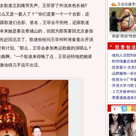
·
王岳伦爆李
女歌迷立刻痛哭失声。王菲穿了件淡灰色长袖T
怎么又是一拨人了？”“你们是要一个一个合影，还
。”跟歌迷们合影、签名，王菲全不拒绝，还跟歌迷
本来她是要去青城山的，但因为那英要回北京参加
新版“西游”绝
先赶回北京了。歌迷纷纷问王菲何时准备复出开演
投 资 创 业
没有计划。”那么，王菲会参加奥运歌曲的演唱么？
·
做别人没想到的
歌曲啊。”一个歌迷来得晚了点，王菲还特地把她请
·
时尚情趣店免
激动得几乎说不出话。
·
投资最小 生意
·
品牌服饰一折
·
投资办小厂年
·
开清大学习吧 
·
２万开新奇特
·
尊重遇难遗体