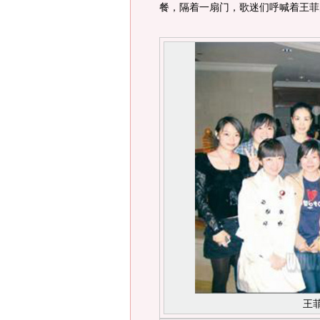
餐，隔着一扇门，歌迷们呼喊着王菲
王