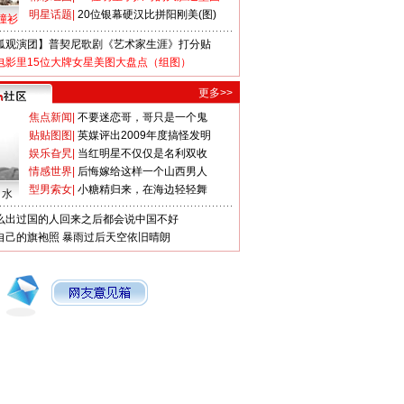
明星话题
|
20位银幕硬汉比拼阳刚美(图)
撞衫
狐观演团】普契尼歌剧《艺术家生涯》打分贴
电影里15位大牌女星美图大盘点（组图）
更多>>
焦点新闻
|
不要迷恋哥，哥只是一个鬼
贴贴图图
|
英媒评出2009年度搞怪发明
娱乐旮旯
|
当红明星不仅仅是名利双收
情感世界
|
后悔嫁给这样一个山西男人
型男索女
|
小糖精归来，在海边轻轻舞
口水
么出过国的人回来之后都会说中国不好
自己的旗袍照
暴雨过后天空依旧晴朗