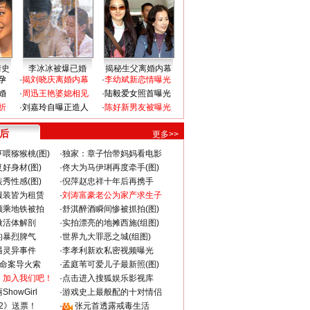
情史
李冰冰被爆已婚
揭秘生父离婚内幕
孕
·
揭刘晓庆离婚内幕
·
李幼斌新恋情曝光
婚
·
周迅王艳婆媳相见
·
陆毅爱女照首曝光
折
·
刘嘉玲自曝正造人
·
陈好新男友被曝光
 后
更多>>
喂猕猴桃(图)
·
独家：章子怡带妈妈看电影
好身材(图)
·
佟大为马伊琍再度牵手(图)
秀性感(图)
·
倪萍赵忠祥十年后再携手
服装皆为租赁
·
刘涛富豪老公为家产求生子
颜乘地铁被拍
·
舒淇醉酒瞬间惨被抓拍(图)
做活体解剖
·
实拍漂亮的地摊西施(组图)
的暴烈脾气
·
世界九大罪恶之城(组图)
遇灵异事件
·
李孝利新欢私密视频曝光
成命案导火索
·
孟庭苇可爱儿子最新照(图)
：加入我们吧！
·
点击进入搜狐娱乐影视库
howGirl
·
游戏史上最般配的十对情侣
2》送票！
·
张元首透露戒毒生活