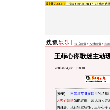
搜狐
ChinaRen
17173
焦点房
娱乐频道
>
八卦频道
>
内
王菲心疼歌迷主动现
2008年04月25日10:18
[
提要
]
王菲那英身在四川
的消息
大秀姐妹情
怎能过瘾，亲见两人普
的身影。见到粉丝狂热，王菲心疼了