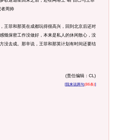
多歌迷追星回来之后，还在网络上“晒”自己与王菲
记者周帅
王菲和那英在成都玩得很高兴，回到北京后还对
感慨保密工作没做好，本来是私人的休闲散心，没
方没去成。那辛说，王菲和那英计划有时间还要结
(责任编辑：CL)
[
我来说两句
(86条)
]