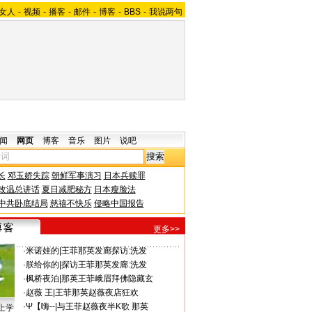
女人
-
视频
-
播客
-
邮件
-
博客
-
BBS
-
我说两句
闻
网页
博客
音乐
图片
说吧
长
邓玉娇失踪
朝鲜军事演习
日本兵赎罪
改温总讲话
夏日减肥秘方
日本瘦脸法
中共卧底结局
慈禧不快乐
侵略中国报告
更多>>
·
米诺娃的
|
王菲那英发廊探访:洗发
·
朕给你的
|
探访王菲那英发廊:洗发
·
枫桥夜泊
|
那英王菲峨眉拜佛隐藏玄
·
赵薇 王
|
王菲那英赵薇夜店狂欢
·
Ψ【嗨--
|
与王菲赵薇夜半K歌 那英
上学