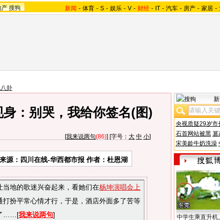
地产
搜狗
新闻
-
体育
-
S
-
娱乐
-
V
-
财经
-
IT
-
汽车
-
房产
-
家居
-
地八卦
新
身：别哭，我给你签名(图)
央视质疑29岁市
石首网站被黑
篡
[
我来说两句
(86)
] [字号：
大
中
小
]
宋美龄牛奶洗澡
来源：四川在线-华西都市报 作者：杜恩湖
让当地的歌迷兴奋起来，看她们在
杨坤演唱会上
通打扮平常心情才行，于是，酒店外面多了苦等
……[
我来说两句
]
中学生乘直升机