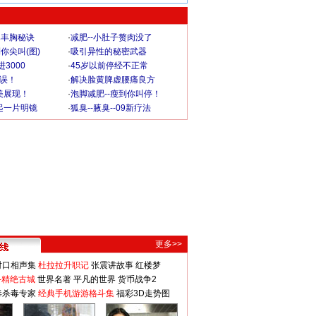
爆丰胸秘诀
·
减肥--小肚子赘肉没了
你尖叫(图)
·
吸引异性的秘密武器
3000
·
45岁以前停经不正常
不误！
·
解决脸黄脾虚腰痛良方
美展现！
·
泡脚减肥--瘦到你叫停！
起一片明镜
·
狐臭--腋臭--09新疗法
更多>>
对口相声集
杜拉拉升职记
张震讲故事
红楼梦
-精绝古城
世界名著
平凡的世界
货币战争2
毒杀毒专家
经典手机游游格斗集
福彩3D走势图