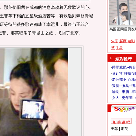
那英仍旧留在成都的消息牵动着无数歌迷的心。
王菲等下榻的五星级酒店苦等，有歌迷则奔赴青城
店等待的很多歌迷都成了幸运儿，最终与王菲合
高圆圆同居男友
王菲、那英取消了青城山之旅，飞回了北京。
朱军
赵薇
电影
笑
明星
精彩推荐
·
睡觉减肥--瘦到
·
莫让“打呼噜”
·
老公戒不了烟酒
·
狐臭--腋臭--
·
睡觉--丰胸--
·
女人--更年期-
相 关 说 吧
王菲
|
那英