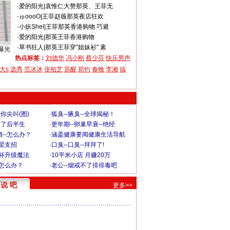
·
爱的阳光
|
袁惟仁大赞那英、王菲无
·
ゅooоО
|
王菲赵薇那英夜店狂欢
·
小妖Shel
|
王菲那英香港购物 巧避
·
爱的阳光
|
那英王菲香港购物
·
草书狂人
|
那英王菲穿"姐妹衫" 素
曝光
热点标签：
刘德华
冯小刚
蔡少芬
快乐男声
大s
选秀
范冰冰
张柏芝
苏醒
郑钧
春晚
李湘
搞
你尖叫(图)
·
狐臭--腋臭--全球揭秘！
毁了后半生
·
更年期--卵巢早衰--绝经
--怎么办？
·
涵盖健康要闻健康生活导航
明星支招
·
口臭--口臭--拜拜了!
罩杯升级魔法
·
10平米小店 月赚20万
-怎么办？
·
老公--烟戒不了排排毒吧
说 吧
更多>>