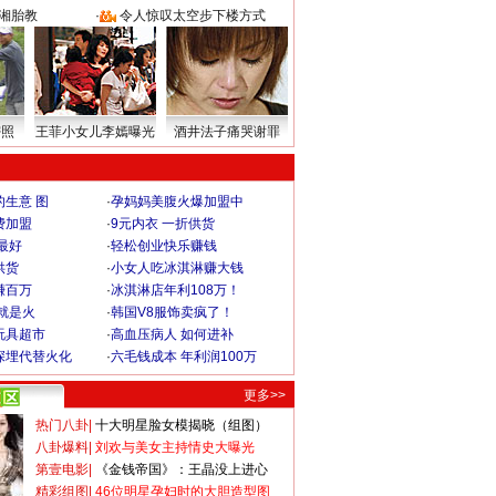
湘胎教
·
令人惊叹太空步下楼方式
密照
王菲小女儿李嫣曝光
酒井法子痛哭谢罪
生意 图
·
孕妈妈美腹火爆加盟中
费加盟
·
9元内衣 一折供货
最好
·
轻松创业快乐赚钱
供货
·
小女人吃冰淇淋赚大钱
赚百万
·
冰淇淋店年利108万！
就是火
·
韩国V8服饰卖疯了！
玩具超市
·
高血压病人 如何进补
深埋代替火化
·
六毛钱成本 年利润100万
更多>>
热门八卦
|
十大明星脸女模揭晓（组图）
八卦爆料
|
刘欢与美女主持情史大曝光
第壹电影
|
《金钱帝国》：王晶没上进心
精彩组图
|
46位明星孕妇时的大胆造型图