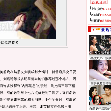
说 吧 排 行
上证指数
(7744
苏醒吧
(41523)
贴图吧
(68789)
最 热 
菲给歌迷签名
谍战大片-《风
前晚在与朋友大啖成都火锅时，就曾透露次日要
、刘嘉玲等很多明星都向她们推荐过那个地方。因
闺房视频自拍
而许多没得到“内部消息”的歌迷，则抱着王菲下榻
候。有的歌迷早上七八点就赶到了酒店，近百名歌
则拒绝透露王菲的相关消息。中午午餐时，有歌迷
于是迅速赶了上去。王菲、那英确实在包房里用
自爆捉奸后恶梦