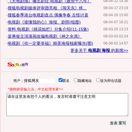
·
《天地剧场》播出剧目:电视剧《敌营十八年》
08-04-22 14:36
·
搜狐电视剧媒体评审团亮相 《闯关东》终...
08-04-17 23:19
·
搜狐春季港台电视剧盘点:偶像争春 古怪讨喜
08-04-16 15:00
·
电视剧《谁懂我的心》海报、剧照(组图)
08-04-07 16:21
·
资料:电视剧《桃花灿烂》分集介绍(11-15集)
08-03-25 13:23
·
裴勇俊主演漫画改编电视剧《神之水滴》
08-03-03 02:24
·
电视剧《你一定要幸福》精美海报独家曝光(图)
06-08-02 14:57
更多关于
电视剧 海报
的新闻>>
用户：
匿名
隐藏地址
设为辩论话题
*搜狗拼音输入法，中文处理专家>>