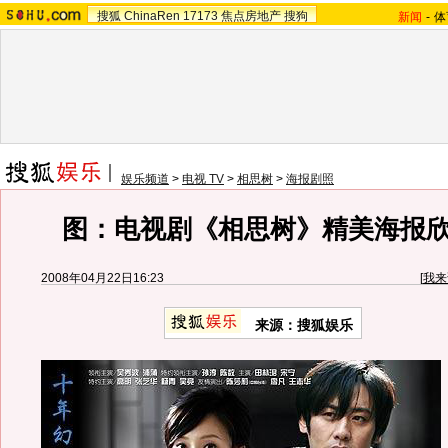
搜狐
ChinaRen
17173
焦点房地产
搜狗
新闻
-
体
娱乐频道
>
电视 TV
>
相思树
>
海报剧照
图：电视剧《相思树》精美海报欣赏
2008年04月22日16:23
[
我来
来源：搜狐娱乐