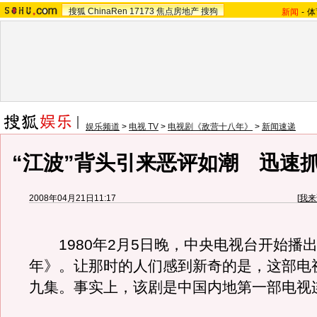
搜狐
ChinaRen
17173
焦点房地产
搜狗
新闻
-
体
娱乐频道
>
电视 TV
>
电视剧《敌营十八年》
>
新闻速递
“江波”背头引来恶评如潮 迅速
2008年04月21日11:17
[
我来
1980年2月5日晚，中央电视台开始播
年》。让那时的人们感到新奇的是，这部电
九集。事实上，该剧是中国内地第一部电视