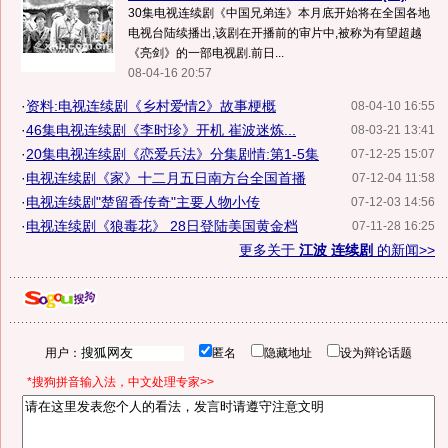
30集电视连续剧《中国兄弟连》本月底开始将在全国各地
电视台陆续播出,该剧在开播前的审片中,被称为有望超越
《亮剑》的一部电视剧.前日...
08-04-16 20:57
·
资料:电视连续剧《乡村爱情2》故事梗概
08-04-10 16:55
·
46集电视连续剧《李时珍》开机 崔波迷炼...
08-03-21 13:41
·
20集电视连续剧《恋爱兵法》分集剧情:第1-5集
07-12-25 15:07
·
电视连续剧《家》十二月五日南方台全国首播
07-12-04 11:58
·
电视连续剧"楚留香传奇"主要人物小传
07-12-03 14:56
·
电视连续剧《狼毒花》 28日登陆美国黄金档
07-11-28 16:25
更多关于
江波 连续剧
的新闻>>
用户：
匿名
隐藏地址
设为辩论话题
*搜狗拼音输入法，中文处理专家>>