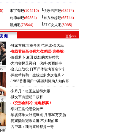
5)
李宇春吧
(104510)
快乐男声吧
(68574)
刘德华吧
(69854)
东方神起吧
(65744)
婚姻吧
(78544)
37℃女人吧
(6985)
视 频
更多>>
·
独家首播:大秦帝国
范冰冰-金大班
·
在线看超高收视大戏:
蜗居(完整版)
·
倔强萝卜
麦田
媳妇的美好时代
·
大内密探灵灵狗
倪萍-美丽的事
·
台儿庄战役 日军尸体装满百余卡车
声》
·
揭秘希特勒一生躲过多少次暗杀？
·
1982香港回归中英谈判鲜为人知内幕
·
宋丹丹：张国立活得太累
·
满文军有望明日获释
曝光
·
《变形金刚2》送电影票！
·
李湘王岳伦恩爱待产
·
黎姿怀孕大肚照曝光 月用30万安胎
·
阿娇懒理冠希返港:不关我的事
·
古巨基：我与霆锋都是一哥
不断