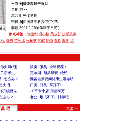
·
王雪洋
|
魔镜魔镜告诉我
·
童瑶
|
跑~~
·
高菲
|
时光飞逝啊
·
宋祖德
|
祖德新年教授“骂”的艺
·
李颖
|
2007.2.26哈尔滨半日游(
曝光
热点标签：
刘德华
冯小刚
蔡少芬
快乐男声
大s
选秀
范冰冰
张柏芝
苏醒
郑钧
春晚
李湘
搞
你尖叫(图)
·
狐臭--腋臭--全球揭秘！
毁了后半生
·
更年期--卵巢早衰--绝经
--怎么办？
·
涵盖健康要闻健康生活导航
明星支招
·
口臭--口臭--拜拜了!
罩杯升级魔法
·
10平米小店 月赚20万
-怎么办？
·
老公--烟戒不了排排毒吧
说 吧
更多>>