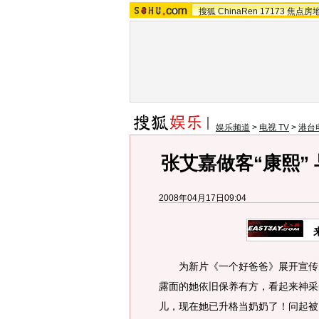
搜狐
ChinaRen
17173
焦点房
娱乐频道
>
电视 TV
>
港台
张艾嘉做客“康熙”
2008年04月17日09:04
为新片《一个好爸爸》展开宣传的张
露面的她依旧保养有方，看起来神采
儿，现在她已升格当奶奶了！问起被