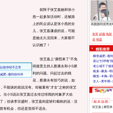
前阵子张艾嘉她和张小
燕一起参加活动时，还被路
上的民众误认是张小燕的女
高圆圆同居男友
儿，张艾嘉谦虚的说，可能
朱军
赵薇
电影
是她太久没回来，大家都不
笑
明星
认识她了！
精彩推荐
·
睡觉减肥--瘦到
张艾嘉上“康熙来了”不免
·
莫让“打呼噜”
得接受主持人蔡康永和小S犀
·
老公戒不了烟酒
·
狐臭--腋臭--
利的问题。问起过去的桃
·
睡觉--丰胸--
花，蔡康永有技巧的说，如
·
女人--更年期-
，不能谈的就说没有。却被素有“才女”之称的张艾
。当小S说出张艾嘉过去传过绯闻的对象罗大佑
了；但谈李宗盛时，张艾嘉则是斩钉截铁的说：没
相 关 说 吧
张艾嘉
|
康熙来
曾有机会，但还是觉得不适合。