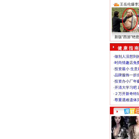
·
王岳伦爆李
新版“西游”绝
健 康 指 南
·
做别人没想到的
·
时尚情趣店免
·
投资最小 生意
·
品牌服饰一折
·
投资办小厂年
·
开清大学习吧 
·
２万开新奇特
·
尊重遇难遗体