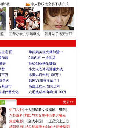
湘胎教
·
令人惊叹太空步下楼方式
密照
王菲小女儿李嫣曝光
酒井法子痛哭谢罪
生意 图
·
孕妈妈美腹火爆加盟中
费加盟
·
9元内衣 一折供货
最好
·
轻松创业快乐赚钱
供货
·
小女人吃冰淇淋赚大钱
赚百万
·
冰淇淋店年利108万！
就是火
·
韩国V8服饰卖疯了！
玩具超市
·
高血压病人 如何进补
深埋代替火化
·
六毛钱成本 年利润100万
更多>>
热门八卦
|
十大明星脸女模揭晓（组图）
八卦爆料
|
刘欢与美女主持情史大曝光
第壹电影
|
《金钱帝国》：王晶没上进心
精彩组图
|
46位明星孕妇时的大胆造型图