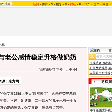
地产
搜狗
新闻
-
体育
-
S
-
娱乐
-
V
-
财经
-
IT
-
汽车
-
房产
-
家居
-
电视
新
 与老公感情稳定升格做奶奶
央视质疑29岁市
石首网站被黑
篡
[
我来说两句
] [字号：
大
中
小
]
宋美龄牛奶洗澡
来源：东方网
艾嘉16日上中天“康熙来了”，久未在荧光幕前
奕奕。不过，她透露，二十四岁的儿子已有一个女
叫奶奶的感觉，张艾嘉说，感觉有点兴奋。
中学生乘直升机