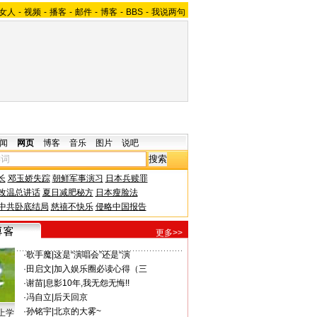
女人
-
视频
-
播客
-
邮件
-
博客
-
BBS
-
我说两句
闻
网页
博客
音乐
图片
说吧
长
邓玉娇失踪
朝鲜军事演习
日本兵赎罪
改温总讲话
夏日减肥秘方
日本瘦脸法
中共卧底结局
慈禧不快乐
侵略中国报告
更多>>
·
歌手魔
|
这是“演唱会”还是“演
·
田启文
|
加入娱乐圈必读心得（三
·
谢苗
|
息影10年,我无怨无悔!!
·
冯自立
|
后天回京
·
孙铭宇
|
北京的大雾~
上学