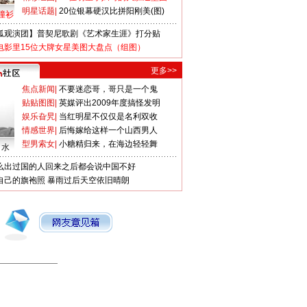
明星话题
|
20位银幕硬汉比拼阳刚美(图)
撞衫
狐观演团】普契尼歌剧《艺术家生涯》打分贴
电影里15位大牌女星美图大盘点（组图）
更多>>
焦点新闻
|
不要迷恋哥，哥只是一个鬼
贴贴图图
|
英媒评出2009年度搞怪发明
娱乐旮旯
|
当红明星不仅仅是名利双收
情感世界
|
后悔嫁给这样一个山西男人
型男索女
|
小糖精归来，在海边轻轻舞
口水
么出过国的人回来之后都会说中国不好
自己的旗袍照
暴雨过后天空依旧晴朗