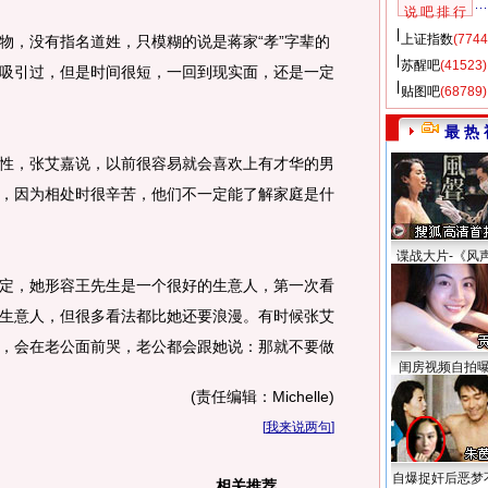
说 吧 排 行
上证指数
(7744
，没有指名道姓，只模糊的说是蒋家“孝”字辈的
苏醒吧
(41523)
吸引过，但是时间很短，一回到现实面，还是一定
贴图吧
(68789)
最 热 
，张艾嘉说，以前很容易就会喜欢上有才华的男
，因为相处时很辛苦，他们不一定能了解家庭是什
谍战大片-《风
，她形容王先生是一个很好的生意人，第一次看
生意人，但很多看法都比她还要浪漫。有时候张艾
，会在老公面前哭，老公都会跟她说：那就不要做
闺房视频自拍
(责任编辑：Michelle)
[
我来说两句
]
自爆捉奸后恶梦
相关推荐