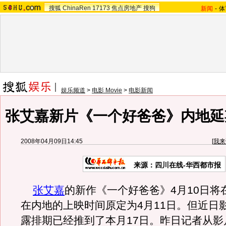
搜狐
ChinaRen
17173
焦点房地产
搜狗
新闻
-
体
娱乐频道
>
电影 Movie
>
电影新闻
张艾嘉新片《一个好爸爸》内地延
2008年04月09日14:45
[
我来
来源：四川在线-华西都市报
张艾嘉
的新作《一个好爸爸》4月10日将
在内地的上映时间原定为4月11日。但近日
露排期已经推到了本月17日。昨日记者从影