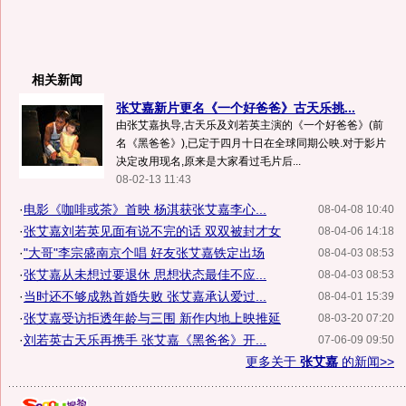
相关新闻
张艾嘉新片更名《一个好爸爸》古天乐挑...
由张艾嘉执导,古天乐及刘若英主演的《一个好爸爸》(前
名《黑爸爸》),已定于四月十日在全球同期公映.对于影片
决定改用现名,原来是大家看过毛片后...
08-02-13 11:43
·
电影《咖啡或茶》首映 杨淇获张艾嘉李心...
08-04-08 10:40
·
张艾嘉刘若英见面有说不完的话 双双被封才女
08-04-06 14:18
·
"大哥"李宗盛南京个唱 好友张艾嘉铁定出场
08-04-03 08:53
·
张艾嘉从未想过要退休 思想状态最佳不应...
08-04-03 08:53
·
当时还不够成熟首婚失败 张艾嘉承认爱过...
08-04-01 15:39
·
张艾嘉受访拒透年龄与三围 新作内地上映推延
08-03-20 07:20
·
刘若英古天乐再携手 张艾嘉《黑爸爸》开...
07-06-09 09:50
更多关于
张艾嘉
的新闻>>