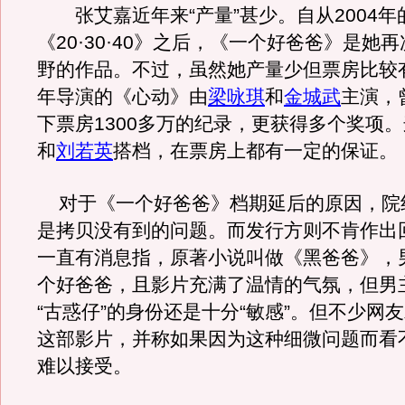
张艾嘉近年来“产量”甚少。自从2004年
《20·30·40》之后，《一个好爸爸》是她
野的作品。不过，虽然她产量少但票房比较有
年导演的《心动》由
梁咏琪
和
金城武
主演，
下票房1300多万的纪录，更获得多个奖项
和
刘若英
搭档，在票房上都有一定的保证。
对于《一个好爸爸》档期延后的原因，院
是拷贝没有到的问题。而发行方则不肯作出
一直有消息指，原著小说叫做《黑爸爸》，
个好爸爸，且影片充满了温情的气氛，但男
“古惑仔”的身份还是十分“敏感”。但不少网
这部影片，并称如果因为这种细微问题而看
难以接受。