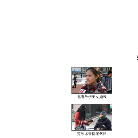
北电放榜美女如云
范冰冰善待老乞妇