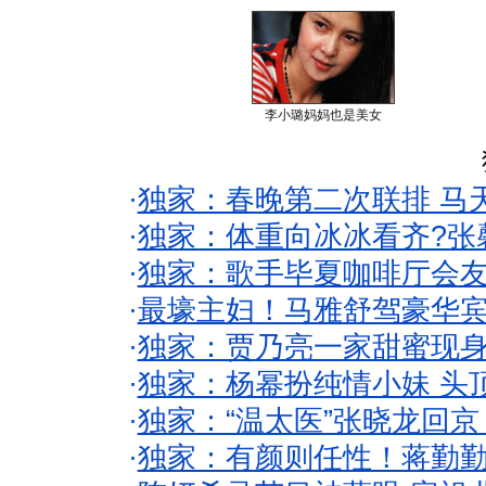
李小璐妈妈也是美女
·
独家：春晚第二次联排 马
·
独家：体重向冰冰看齐?张
·
独家：歌手毕夏咖啡厅会友
·
最壕主妇！马雅舒驾豪华
·
独家：贾乃亮一家甜蜜现身
·
独家：杨幂扮纯情小妹 头
·
独家：“温太医”张晓龙回京
·
独家：有颜则任性！蒋勤