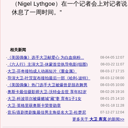
（Nigel Lythgoe）在一个记者会上对记者
休息了一周时间。”
相关新闻
·
《美国偶像》选手大卫献爱心 为白血病粉...
08-04-05 12:07
·
《六人行》主演大卫-休蒙首尝执导电影(组图)
08-03-22 11:07
·
大卫-芬奇接拍成人动画短片《重金属》
08-03-17 17:15
·
导演大卫-叶茨宣布接拍最后一部《哈利-波特》
08-03-12 08:00
·
《美国偶像》热门选手大卫被爆曾是脱衣舞男
08-03-05 10:00
·
奥斯卡最佳摄影师大卫-沃特金去世 享年82岁
08-02-26 19:16
·
大卫-科波菲尔被爆赌城"藏"妻 育有1子1女
08-01-25 14:10
·
大卫·英格里获奥斯卡荣誉勋章
08-01-18 11:28
·
音乐/喜剧类剧集最佳男主角提名大卫-杜楚尼
07-12-27 12:04
更多关于
大卫 库克
的新闻>>