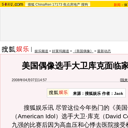
搜狐
ChinaRen
17173
焦点房地产
搜狗
新闻
-
体
娱乐频道
>
好莱坞频道
>
《美国偶像》
>
最新动态
美国偶像选手大卫库克面临
2008年04月07日14:57
[
我来
来源：搜狐娱乐 作者：Jack
搜狐娱乐讯 尽管这位今年热门的《美国
（American Idol）选手大卫·库克（David
九强的比赛后因为高血压和心悸去医院接受