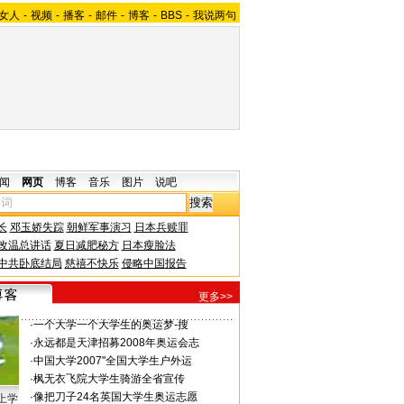
女人
-
视频
-
播客
-
邮件
-
博客
-
BBS
-
我说两句
闻
网页
博客
音乐
图片
说吧
长
邓玉娇失踪
朝鲜军事演习
日本兵赎罪
改温总讲话
夏日减肥秘方
日本瘦脸法
中共卧底结局
慈禧不快乐
侵略中国报告
更多>>
·
一个大学
一个大学生的奥运梦-搜
·
永远都是
天津招募2008年奥运会志
·
中国大学
2007"全国大学生户外运
·
枫无衣
飞院大学生骑游全省宣传
·
像把刀子
24名英国大学生奥运志愿
上学