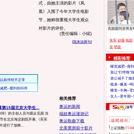
式，由她主演的影片《凤
凰》入围了今年大学生电影
节，她称很重视大学生观众
对影片的评价。
高圆圆同居男友
(责任编辑：小锘)
朱军
赵薇
电影
[
我来说两句
]
笑
明星
精彩推荐
·
睡觉减肥--瘦到
·
莫让“打呼噜”
·
老公戒不了烟酒
·
狐臭--腋臭--
·
睡觉--丰胸--
·
女人--更年期-
相关推荐
奥运的新闻
第15届北京大学生...
008》的主创人员与观众见面.当
福娃奥运漫游记
影节在北京海淀剧院开幕,《买买
奥运歌曲下载
说 吧 排 行
片进行了放映...
北美票房前十影片
上证指数
(7744