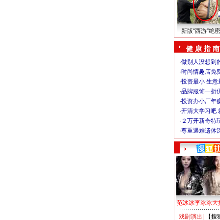
新版“西游”绝
健 康 指 南
·
做别人没想到的
·
时尚情趣店免
·
投资最小 生意
·
品牌服饰一折
·
投资办小厂年
·
开清大学习吧 
·
２万开新奇特
·
尊重遇难遗体
范冰冰李冰冰大
戏剧演出
|
【搜