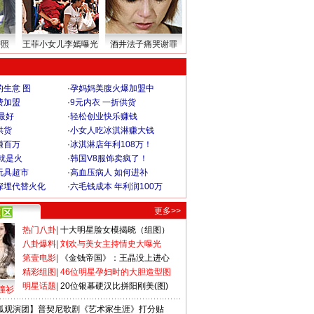
密照
王菲小女儿李嫣曝光
酒井法子痛哭谢罪
生意 图
·
孕妈妈美腹火爆加盟中
费加盟
·
9元内衣 一折供货
最好
·
轻松创业快乐赚钱
供货
·
小女人吃冰淇淋赚大钱
赚百万
·
冰淇淋店年利108万！
就是火
·
韩国V8服饰卖疯了！
玩具超市
·
高血压病人 如何进补
深埋代替火化
·
六毛钱成本 年利润100万
更多>>
热门八卦
|
十大明星脸女模揭晓（组图）
八卦爆料
|
刘欢与美女主持情史大曝光
第壹电影
|
《金钱帝国》：王晶没上进心
精彩组图
|
46位明星孕妇时的大胆造型图
明星话题
|
20位银幕硬汉比拼阳刚美(图)
撞衫
狐观演团】普契尼歌剧《艺术家生涯》打分贴