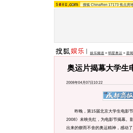
搜狐
ChinaRen
17173
焦点房
娱乐频道
>
明星奥运
>
星闻
奥运片揭幕大学生
2008年04月07日10:22
昨晚，第15届北京大学生电影节
2008》未映先红，为电影节揭幕
出来的锲而不舍的奥运精神，感动了