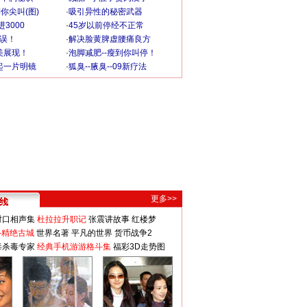
你尖叫(图)
·
吸引异性的秘密武器
3000
·
45岁以前停经不正常
不误！
·
解决脸黄脾虚腰痛良方
美展现！
·
泡脚减肥--瘦到你叫停！
起一片明镜
·
狐臭--腋臭--09新疗法
更多>>
对口相声集
杜拉拉升职记
张震讲故事
红楼梦
-精绝古城
世界名著
平凡的世界
货币战争2
毒杀毒专家
经典手机游游格斗集
福彩3D走势图