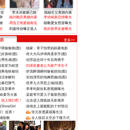
情史
李冰冰被爆已婚
揭秘生父离婚内幕
孕
·
揭刘晓庆离婚内幕
·
李幼斌新恋情曝光
婚
·
周迅王艳婆媳相见
·
陆毅爱女照首曝光
折
·
刘嘉玲自曝正造人
·
陈好新男友被曝光
 后
更多>>
喂猕猴桃(图)
·
独家：章子怡带妈妈看电影
好身材(图)
·
佟大为马伊琍再度牵手(图)
秀性感(图)
·
倪萍赵忠祥十年后再携手
服装皆为租赁
·
刘涛富豪老公为家产求生子
颜乘地铁被拍
·
舒淇醉酒瞬间惨被抓拍(图)
做活体解剖
·
实拍漂亮的地摊西施(组图)
的暴烈脾气
·
世界九大罪恶之城(组图)
遇灵异事件
·
李孝利新欢私密视频曝光
成命案导火索
·
孟庭苇可爱儿子最新照(图)
：加入我们吧！
·
点击进入搜狐娱乐影视库
howGirl
·
游戏史上最般配的十对情侣
2》送票！
·
张元首透露戒毒生活
湘胎教
·
令人惊叹太空步下楼方式