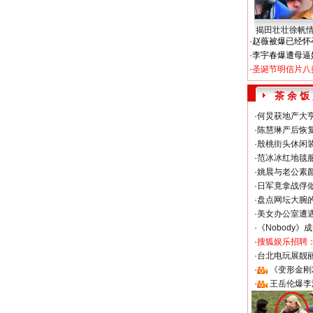
揭田壮壮徐帆
·
赵薇被爆已经怀
·
李宇春爆遭母逼
·
圣诞节明信片八
茶 余 饭
·
何炅获地产大亨
·
陈慧琳产后恢复
·
殷桃街头休闲装
·
范冰冰红地毯
·
姚晨与老公素
·
日军竟拿战俘
·
盘点网坛大腕
·
美女办公室遭
·
《Nobody》
·
搜狐娱乐招聘
·
台北电玩展靓丽S
·
《变形金刚
·
王岳伦爆李