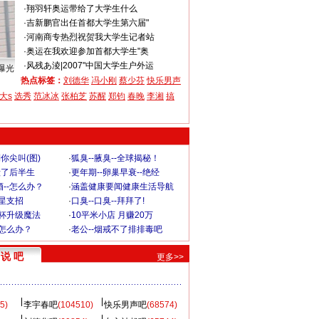
·
翔羽轩
奥运带给了大学生什么
·
吉新鹏官
出任首都大学生第六届"
·
河南商专
热烈祝贺我大学生记者站
·
奥运在我
欢迎参加首都大学生"奥
·
风残あ淩
|
2007"中国大学生户外运
曝光
热点标签：
刘德华
冯小刚
蔡少芬
快乐男声
大s
选秀
范冰冰
张柏芝
苏醒
郑钧
春晚
李湘
搞
你尖叫(图)
·
狐臭--腋臭--全球揭秘！
毁了后半生
·
更年期--卵巢早衰--绝经
--怎么办？
·
涵盖健康要闻健康生活导航
明星支招
·
口臭--口臭--拜拜了!
罩杯升级魔法
·
10平米小店 月赚20万
-怎么办？
·
老公--烟戒不了排排毒吧
说 吧
更多>>
5)
李宇春吧
(104510)
快乐男声吧
(68574)