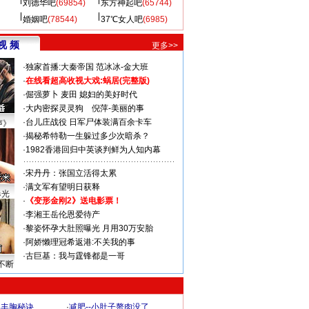
刘德华吧
(69854)
东方神起吧
(65744)
婚姻吧
(78544)
37℃女人吧
(6985)
视 频
更多>>
·
独家首播:大秦帝国
范冰冰-金大班
·
在线看超高收视大戏:
蜗居(完整版)
·
倔强萝卜
麦田
媳妇的美好时代
·
大内密探灵灵狗
倪萍-美丽的事
·
台儿庄战役 日军尸体装满百余卡车
声》
·
揭秘希特勒一生躲过多少次暗杀？
·
1982香港回归中英谈判鲜为人知内幕
·
宋丹丹：张国立活得太累
·
满文军有望明日获释
曝光
·
《变形金刚2》送电影票！
·
李湘王岳伦恩爱待产
·
黎姿怀孕大肚照曝光 月用30万安胎
·
阿娇懒理冠希返港:不关我的事
·
古巨基：我与霆锋都是一哥
不断
爆丰胸秘诀
·
减肥--小肚子赘肉没了