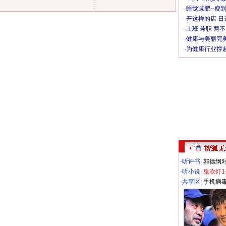
·
睡觉减肥--瘦到
·
开这样的店 日进
·
上班 兼职 两
·
健康与美丽完
·
为健康行业撑
·
听评书
|
郭德纲
·
听小说
|
鬼吹灯1
·
共享区
|
手机病