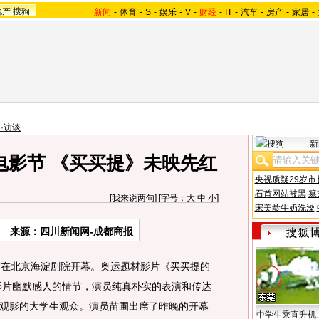
地产
搜狗
新闻
-
体育
-
S
-
娱乐
-
V
-
财经
-
IT
-
汽车
-
房产
-
家居
-
·访谈
新
电影节 《买买提》未映先红
央视质疑29岁市
石首网站被黑
篡
[
我来说两句
] [字号：
大
中
小
]
宋美龄牛奶洗澡
来源：四川新闻网-成都商报
在北京海淀剧院开幕。奥运题材影片《买买提的
。影片幽默感人的情节，演员纯真朴实的表演和传达
观影的大学生观众。
演员苗圃出席了昨晚的开幕
中学生乘直升机