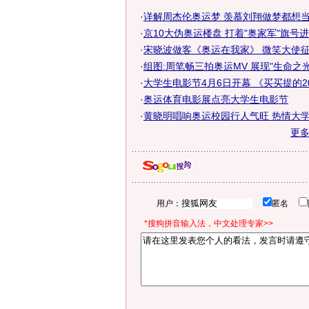
·
详解周杰伦奥运梦 羡慕刘翔做梦都想
·
京10大伪奥运楼盘 打着"奥家军"旗号
·
宋晓波做客《奥运在我家》 微笑大使征服
·
组图:周笔畅三拍奥运MV 展现"生命之光
·
大学生电影节4月6日开幕 《买买提的200
·
奥运体育电影展点亮大学生电影节
·
黄晓明唱响奥运校园行人气旺 热情大学生
更
用户：
匿名
*搜狗拼音输入法，中文处理专家>>