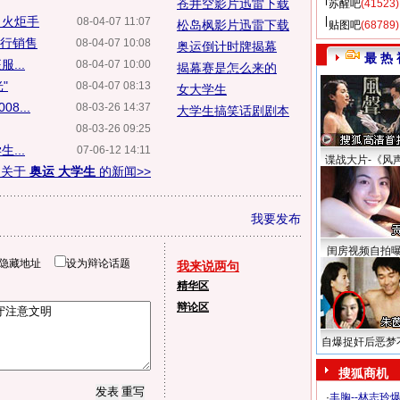
苍井空影片迅雷下载
苏醒吧
(41523)
当火炬手
08-04-07 11:07
松岛枫影片迅雷下载
贴图吧
(68789)
进行销售
08-04-07 10:08
奥运倒计时牌揭幕
最 热 
...
08-04-07 10:00
揭幕赛是怎么来的
"
08-04-07 08:13
女大学生
8...
08-03-26 14:37
大学生搞笑话剧剧本
08-03-26 09:25
...
07-06-12 14:11
谍战大片-《风
多关于
奥运 大学生
的新闻>>
我要发布
闺房视频自拍
隐藏地址
设为辩论话题
我来说两句
精华区
辩论区
自爆捉奸后恶梦
搜狐商机
·
丰胸--林志玲