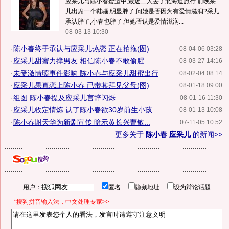
应采儿与陈小春蜜运中,最近二人去了北海道旅行.前晚采
儿出席一个鞋骚,明显胖了,问她是否因为有爱情滋润?采儿
承认胖了,小春也胖了,但她否认是爱情滋润...
08-03-13 10:30
·
陈小春终于承认与应采儿热恋 正在拍拖(图)
08-04-06 03:28
·
应采儿甜蜜力撑男友 相信陈小春不敢偷腥
08-03-27 14:16
·
未受激情照事件影响 陈小春与应采儿甜蜜出行
08-02-04 08:14
·
应采儿果真恋上陈小春 已带其拜见父母(图)
08-01-18 09:00
·
组图:陈小春提及应采儿言辞闪烁
08-01-16 11:30
·
应采儿收定情炼 认了陈小春欲30岁前生小孩
08-01-13 10:08
·
陈小春谢天华为新剧宣传 暗示黄长兴曹敏...
07-11-05 10:52
更多关于
陈小春 应采儿
的新闻>>
用户：
匿名
隐藏地址
设为辩论话题
*搜狗拼音输入法，中文处理专家>>