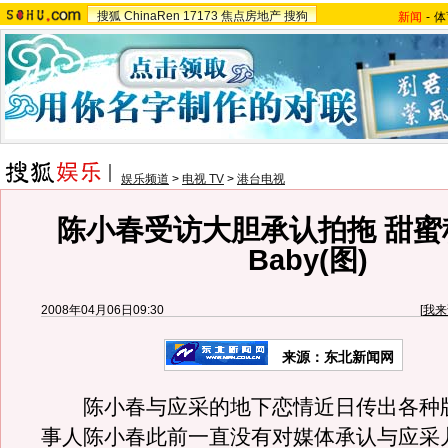
搜狐
ChinaRen
17173
焦点房地产
搜狗
新闻
-
体
娱乐频道
>
电视 TV
>
港台电视
陈小春受访大胆承认拍拖 甜蜜
Baby(图)
2008年04月06日09:30
[
我来
来源：东北新闻网
陈小春与应采的地下恋情近日传出各种
事人陈小春此前一直没有对媒体承认与应采