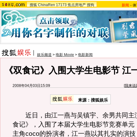
搜狐
ChinaRen
17173
焦点房地产
搜狗
新闻
-
体
娱乐频道
>
电影 Movie
>
电影新闻
《双食记》入围大学生电影节 江
2008年04月03日15:09
[
我来说
来源：搜狐娱乐
近日，由江一燕与吴镇宇、余男共同主
食记》，入围了本届大学生电影节竞赛单元
主角coco的扮演者，江一燕以其扎实的演