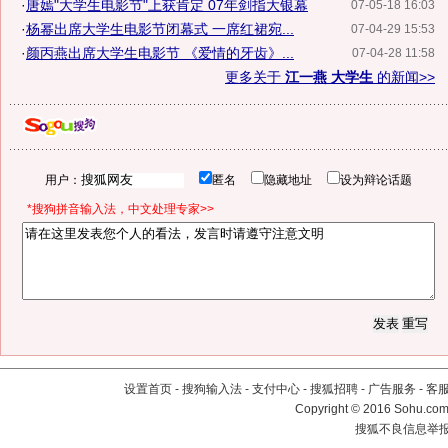
·
唐嫣"大学生电影节"上获肯定 07年剑指大银幕
07-05-18 16:03
·
杨幂出席大学生电影节闭幕式 一席红裙宛...
07-04-29 15:53
·
颜丙燕出席大学生电影节 《爱情的牙齿》...
07-04-28 11:58
更多关于
江一燕 大学生
的新闻>>
用户：
匿名
隐藏地址
设为辩论话题
*搜狗拼音输入法，中文处理专家>>
设置首页
-
搜狗输入法
-
支付中心
-
搜狐招聘
-
广告服务
-
客
Copyright
©
2016 Sohu.com 
搜狐不良信息举