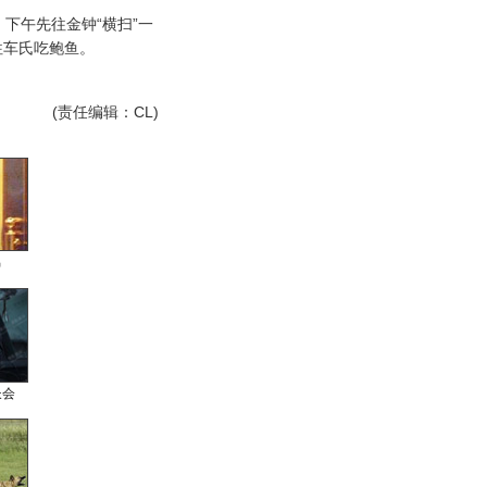
午先往金钟“横扫”一
往车氏吃鲍鱼。
(责任编辑：CL)
男
长会