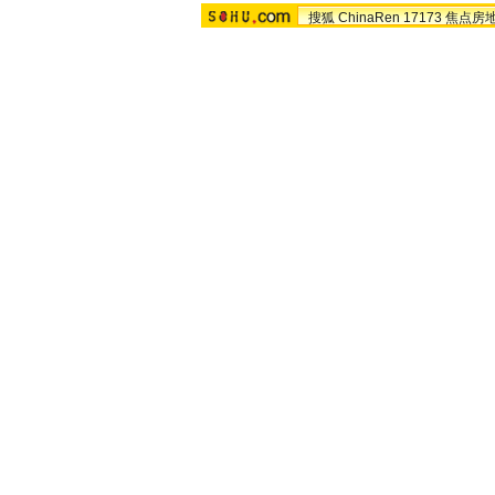
搜狐
ChinaRen
17173
焦点房