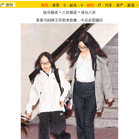
地产
搜狗
新闻
-
体育
-
S
-
娱乐
-
V
-
财经
-
IT
-
汽车
-
房产
-
家居
-
娱乐频道
>
八卦频道
>
港台八卦
童童与妈咪王菲愈来愈像，今后必受瞩目