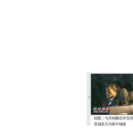
组图：与关锦鹏合作无间
富城卖力为新片铺路