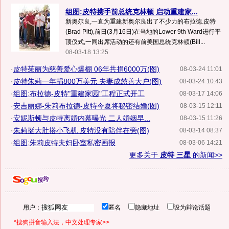
组图:皮特携手前总统克林顿 启动重建家...
新奥尔良,一直为重建新奥尔良出了不少力的布拉德.皮特
(Brad Pitt),前日(3月16日)在当地的Lower 9th Ward进行平
顶仪式,一同出席活动的还有前美国总统克林顿(Bill...
08-03-18 13:25
·
皮特茱丽为慈善爱心爆棚 06年共捐6000万(图)
08-03-24 11:01
·
皮特朱莉一年捐800万美元 夫妻成慈善大户(图)
08-03-24 10:43
·
组图:布拉德-皮特"重建家园"工程正式开工
08-03-17 14:06
·
安吉丽娜-朱莉布拉德-皮特今夏将秘密结婚(图)
08-03-15 12:11
·
安妮斯顿与皮特离婚内幕曝光 二人婚姻早...
08-03-15 11:26
·
朱莉挺大肚搭小飞机 皮特没有陪伴在旁(图)
08-03-14 08:37
·
组图:朱莉皮特夫妇卧室私密画报
08-03-06 14:21
更多关于
皮特 三星
的新闻>>
用户：
匿名
隐藏地址
设为辩论话题
*搜狗拼音输入法，中文处理专家>>