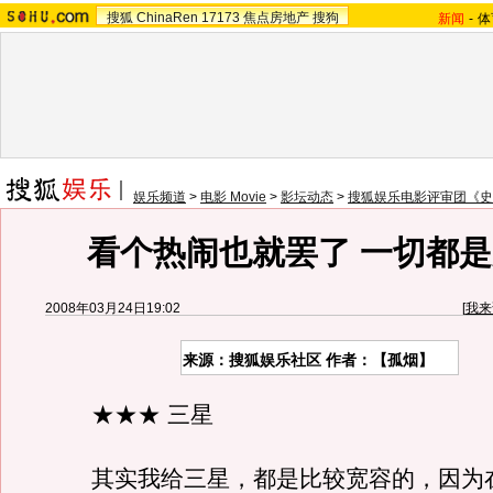
搜狐
ChinaRen
17173
焦点房地产
搜狗
新闻
-
体
娱乐频道
>
电影 Movie
>
影坛动态
>
搜狐娱乐电影评审团《史
看个热闹也就罢了 一切都
2008年03月24日19:02
[
我来
来源：搜狐娱乐社区 作者：【孤烟】
★★★ 三星
其实我给三星，都是比较宽容的，因为在