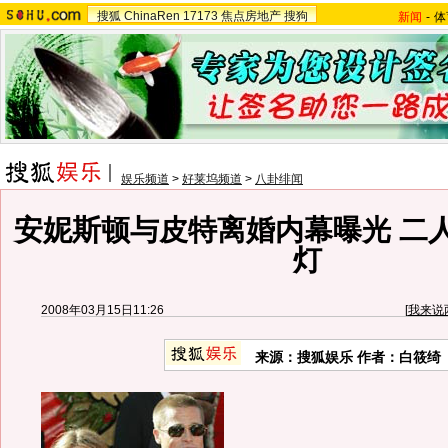
搜狐
ChinaRen
17173
焦点房地产
搜狗
新闻
-
体
娱乐频道
>
好莱坞频道
>
八卦绯闻
安妮斯顿与皮特离婚内幕曝光 二
灯
2008年03月15日11:26
[
我来说
来源：搜狐娱乐 作者：白筱绮