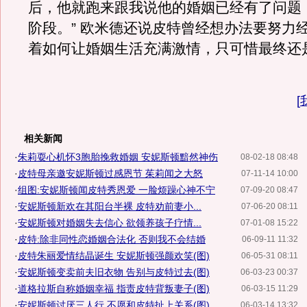
后，他就跑来跟我说他的婚姻已经有了问题
阶段。” 欧米德还说皮特曾经想办法要努力
着如何让婚姻生活充满激情，只可惜最终还
[
相关新闻
·
朱莉耍心机怀3胞胎挽救婚姻 安妮斯顿黯然神伤
08-02-18 08:48
·
皮特母亲邀安妮斯顿过感恩节 茱莉闻之大怒
07-11-14 10:00
·
组图:安妮斯顿闻皮特秀恩爱 一脸烦躁心神不宁
07-09-20 08:47
·
安妮斯顿新欢在其阳台半裸 皮特劝前妻小...
07-06-20 08:11
·
安妮斯顿对婚姻失去信心 欲领养孩子疗情...
07-01-08 15:22
·
皮特:除非同性恋婚姻合法化 否则我不会结婚
06-09-11 11:32
·
皮特朱丽爱情结晶诞生 安妮斯顿强颜欢笑(图)
06-05-31 08:11
·
安妮斯顿变卖前夫旧衣物 告别与皮特过去(图)
06-03-23 00:37
·
道格拉斯自称婚姻幸福 指责皮特背叛妻子(图)
06-03-15 11:29
·
安妮斯顿讨厌三人行 不愿和皮特扯上关系(图)
06-03-14 13:32