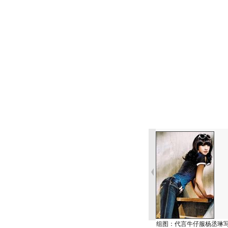
组图：代言牛仔服杨丞琳