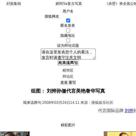
封面集锦
娇阿Sa复古写真
《赤壁》将全面公
用户名
匿名发表
隐藏地址
设为辩论话题
精华区
辩论区
组图： 刘烨孙俪代言美艳奢华写真
我来说两句
2008年03月24日14:11 来源：搜狐娱乐社区
代言国际品牌
刘烨
精彩图片