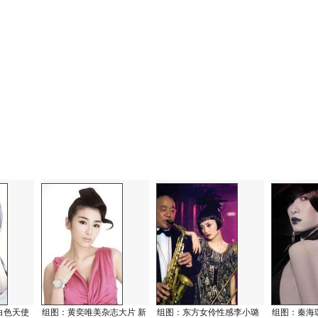
白色天使
组图：黄奕唯美杂志大片 新
组图：东方女伶性感李小璐
组图：秦海