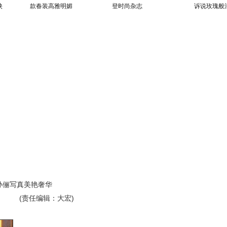
映
款春装高雅明媚
登时尚杂志
诉说玫瑰般
孙俪写真美艳奢华
(责任编辑：大宏)