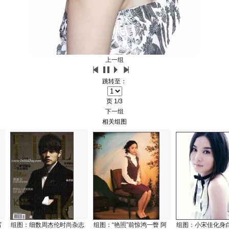
上一组
跳转至：
页
1/3
下一组
相关组图
写
组图：细数周杰伦时尚杂志
组图：“艳照”前惊鸿一瞥 阿
组图：小宋佳化身