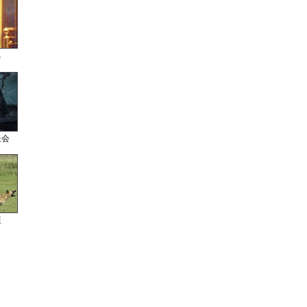
男
长会
狂