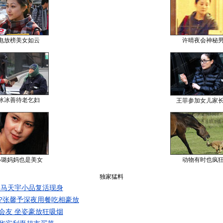
电放榜美女如云
许晴夜会神秘
冰冰善待老乞妇
王菲参加女儿家
小璐妈妈也是美女
动物有时也疯
独家猛料
 马天宇小品复活现身
?张馨予深夜用餐吃相豪放
会友 坐姿豪放狂吸烟