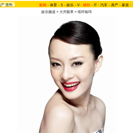
地产
搜狗
新闻
-
体育
-
S
-
娱乐
-
V
-
财经
-
IT
-
汽车
-
房产
-
家居
-
娱乐频道
>
大开眼界
>
瑶环瑜珥