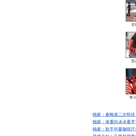
北
范
李
·
独家：春晚第二次联排
·
独家：体重向冰冰看齐
·
独家：歌手毕夏咖啡厅