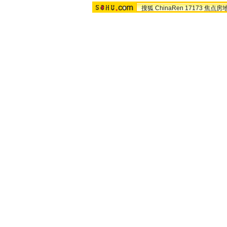
搜狐
ChinaRen
17173
焦点房