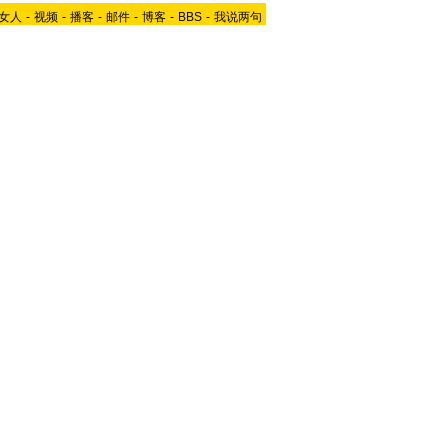
女人
-
视频
-
播客
-
邮件
-
博客
-
BBS
-
我说两句