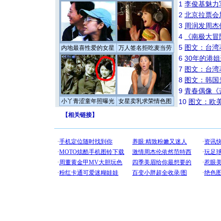
1
李俊基魅力
2
北京拉票会
3
周润发周杰
4
《南极大冒
5
图文：台湾
内地最喜性爱的女星
万人签名拒吃麦当劳
6
30年的港
7
图文：台湾
8
图文：韩国
9
青春偶像《
小丫青涩童年照曝光
女星卖乳求荣情色图
10
图文：欧美
【
相关链接
】