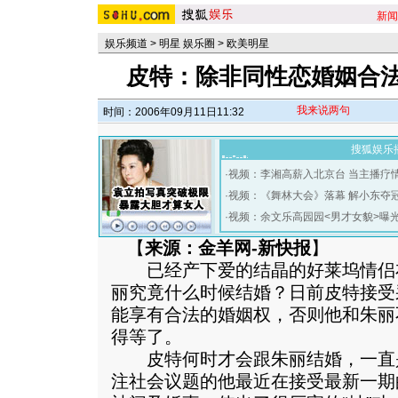
新闻
娱乐频道
>
明星 娱乐圈
>
欧美明星
皮特：除非同性恋婚姻合法
我来说两句
时间：2006年09月11日11:32
搜狐娱乐
·
视频：李湘高薪入北京台 当主播疗
·
视频：《舞林大会》落幕 解小东夺
·
视频：余文乐高园园<男才女貌>曝
【
来源：金羊网-新快报
】
已经产下爱的结晶的好莱坞情侣布
丽究竟什么时候结婚？日前皮特接受
能享有合法的婚姻权，否则他和朱丽
得等了。
皮特何时才会跟朱丽结婚，一直
注社会议题的他最近在接受最新一期