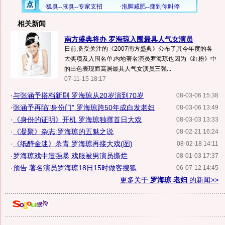
相关新闻
南方盛典将办 罗海琼入围最具人气女演员
日前,备受关注的《2007南方盛典》公布了其今年度的各
大奖项及入围名单.内地著名演员罗海琼也因为《红粉》中
的出色表现而高居最具人气女演员三强...
07-11-15 18:17
·
与张涵予搭档新剧 罗海琼从20岁演到70岁
08-03-06 15:38
·
张涵予再陷"身份门" 罗海琼跨50年成白发老妇
08-03-06 13:49
·
《身份的证明》开机 罗海琼独撑首日大戏
08-03-03 13:33
·
《凝聚》杂志:罗海琼的五魅之说
08-02-21 16:24
·
《纸醉金迷》杀青 罗海琼再接大戏(图)
08-02-18 14:11
·
罗海琼戏中遭强暴 戏服被男演员撕烂
08-01-03 17:37
·
预告:著名演员罗海琼18日15时做客搜狐
06-07-12 14:45
更多关于
罗海琼 老妇
的新闻>>