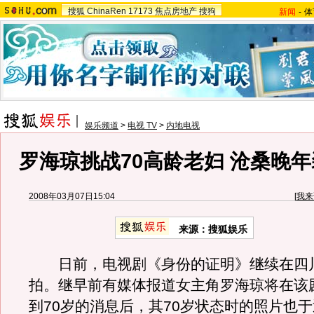
搜狐
ChinaRen
17173
焦点房地产
搜狗
新闻
-
体
娱乐频道
>
电视 TV
>
内地电视
罗海琼挑战70高龄老妇 沧桑晚
2008年03月07日15:04
[
我来
来源：搜狐娱乐
日前，电视剧《身份的证明》继续在四
拍。继早前有媒体报道女主角罗海琼将在该剧
到70岁的消息后，其70岁状态时的照片也