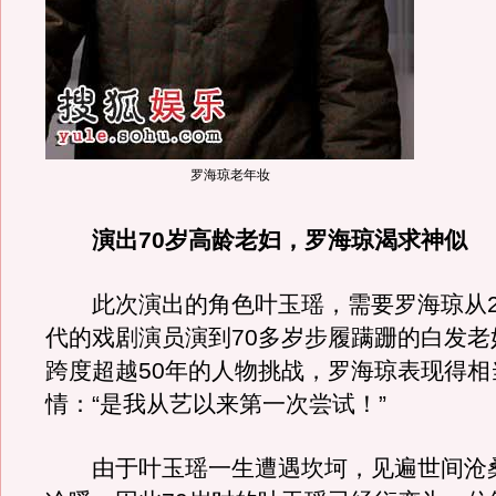
罗海琼老年妆
演出70岁高龄老妇，罗海琼渴求神似
此次演出的角色叶玉瑶，需要罗海琼从2
代的戏剧演员演到70多岁步履蹒跚的白发老
跨度超越50年的人物挑战，罗海琼表现得相
情：“是我从艺以来第一次尝试！”
由于叶玉瑶一生遭遇坎坷，见遍世间沧