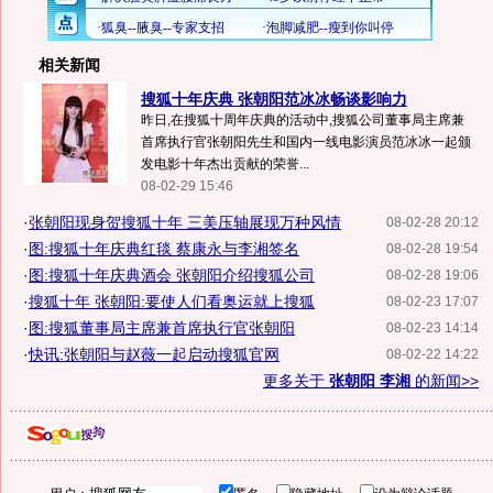
相关新闻
搜狐十年庆典 张朝阳范冰冰畅谈影响力
昨日,在搜狐十周年庆典的活动中,搜狐公司董事局主席兼
首席执行官张朝阳先生和国内一线电影演员范冰冰一起颁
发电影十年杰出贡献的荣誉...
08-02-29 15:46
·
张朝阳现身贺搜狐十年 三美压轴展现万种风情
08-02-28 20:12
·
图:搜狐十年庆典红毯 蔡康永与李湘签名
08-02-28 19:54
·
图:搜狐十年庆典酒会 张朝阳介绍搜狐公司
08-02-28 19:06
·
搜狐十年 张朝阳:要使人们看奥运就上搜狐
08-02-23 17:07
·
图:搜狐董事局主席兼首席执行官张朝阳
08-02-23 14:14
·
快讯:张朝阳与赵薇一起启动搜狐官网
08-02-22 14:22
更多关于
张朝阳 李湘
的新闻>>