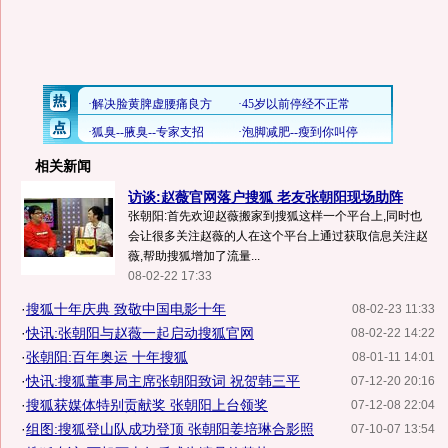
相关新闻
访谈:赵薇官网落户搜狐 老友张朝阳现场助阵
张朝阳:首先欢迎赵薇搬家到搜狐这样一个平台上,同时也
会让很多关注赵薇的人在这个平台上通过获取信息关注赵
薇,帮助搜狐增加了流量...
08-02-22 17:33
·
搜狐十年庆典 致敬中国电影十年
08-02-23 11:33
·
快讯:张朝阳与赵薇一起启动搜狐官网
08-02-22 14:22
·
张朝阳:百年奥运 十年搜狐
08-01-11 14:01
·
快讯:搜狐董事局主席张朝阳致词 祝贺韩三平
07-12-20 20:16
·
搜狐获媒体特别贡献奖 张朝阳上台领奖
07-12-08 22:04
·
组图:搜狐登山队成功登顶 张朝阳姜培琳合影照
07-10-07 13:54