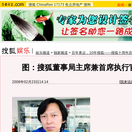
搜狐
ChinaRen
17173
焦点房地产
搜狗
新闻
-
体
娱乐频道
>
独家频道
>
百年奥运，10年搜狐——搜狐十周年
图：搜狐董事局主席兼首席执行
2008年02月23日14:14
[
我来说