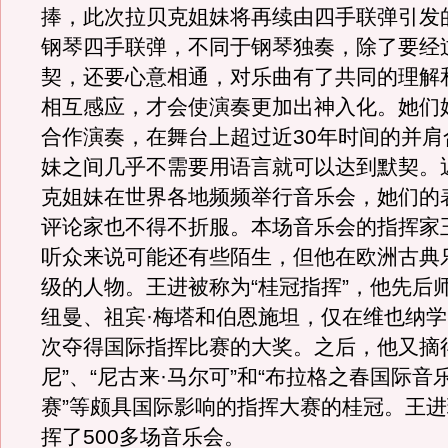
捧，此次拉贝克姐妹将再续由四手联弹引发
钢琴四手联弹，不同于钢琴独奏，除了要经
契，还要心意相通，对乐曲有了共同的理解
相互感应，才会使演奏更加出神入化。她们
合作演奏，在舞台上超过近30年时间的并肩
妹之间几乎不需要用语言就可以达到默契。
克姐妹在世界各地频频举行音乐会，她们的
评论家也不得不折服。本场音乐会的指挥家
听众来说可能还有些陌生，但他在欧洲古典
级的人物。王进被称为“桂冠指挥”，他先后
纽曼、祖宾·梅塔和伯恩施坦，仅在维也纳学
次夺得国际指挥比赛的大奖。之后，他又摘
尼”、“尼古来·马尔可”和“布拉格之春国际音
赛”等颇具国际影响的指挥大赛的桂冠。王
挥了500多场音乐会。