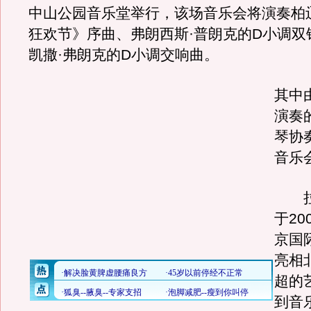
中山公园音乐堂举行，该场音乐会将演奏柏
狂欢节》序曲、弗朗西斯·普朗克的D小调双
凯撒·弗朗克的D小调交响曲。
其中
演奏
琴协
音乐
拉
于20
京国
亮相
超的
到音