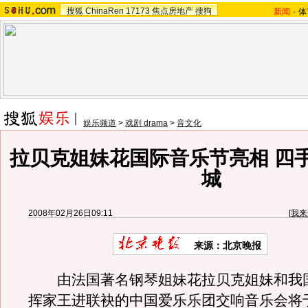
搜狐
ChinaRen
17173
焦点房地产
搜狗
新闻
-
体
娱乐频道
>
戏剧 drama
>
音文化
拉贝克姐妹花国际音乐节亮相 四
城
2008年02月26日09:11
[
我来
来源：北京晚报
由法国著名钢琴姐妹花拉贝克姐妹和我
挥家王进联袂的中国爱乐乐团交响音乐会将于