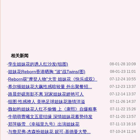
相关新闻
·
孪生姐妹花的诱人红沙发(组图)
08-01-28 10:09
·
姐妹花Reborn香港晒胸 "波"战Twins(图)
08-01-23 11:01
·
Reborn获"摩登人物"大赏 姐妹花《快乐成双》
07-12-24 10:55
·
希尔顿姐妹花大飙性感暗较量 外出聚餐招...
07-12-23 13:37
·
路晨舒砚形影不离 冠家姐妹花娇艳可人
07-12-14 13:37
·
组图:性感撩人 美艳足球姐妹花激情洋溢
07-11-26 14:37
·
魏如昀姐妹花人红不偷懒 上《康熙》自爆糗事
07-11-22 15:26
·
牛萌萌曹曦文五星结缘 深情姐妹花蓄势待发
07-11-20 13:57
·
郑萍杨雪 《幸福里九号》出演姐妹花
07-11-13 16:16
·
与詹尼弗-杰森扮姐妹花 妮可-基德曼大赞...
07-10-24 11:24