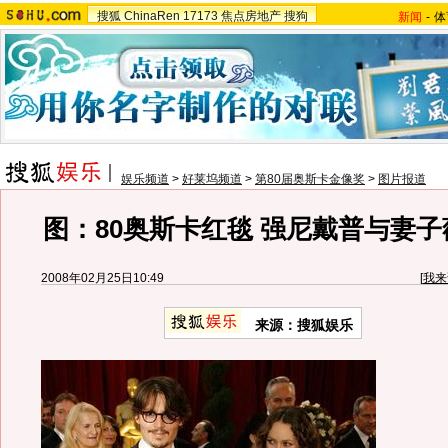
搜狐
ChinaRen
17173
焦点房地产
搜狗
新闻
-
体
娱乐频道
>
好莱坞频道
>
第80届奥斯卡金像奖
>
图片报道
图：80奥斯卡红毯 强尼戴普与妻
2008年02月25日10:49
[
我来
来源：搜狐娱乐