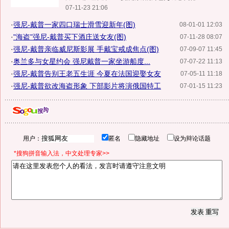
07-11-23 21:06
·
强尼-戴普一家四口瑞士滑雪迎新年(图)
08-01-01 12:03
·
"海盗"强尼-戴普买下酒庄送女友(图)
07-11-28 08:07
·
强尼-戴普亲临威尼斯影展 手戴宝戒成焦点(图)
07-09-07 11:45
·
奥兰多与女星约会 强尼戴普一家坐游船度...
07-07-22 11:13
·
强尼-戴普告别王老五生涯 今夏在法国迎娶女友
07-05-11 11:18
·
强尼-戴普欲改海盗形象 下部影片将演俄国特工
07-01-15 11:23
用户：
匿名
隐藏地址
设为辩论话题
*搜狗拼音输入法，中文处理专家>>