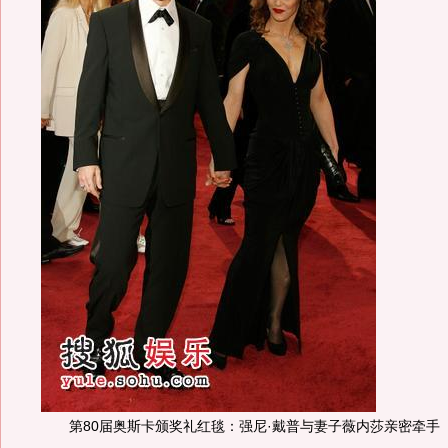
第80届奥斯卡颁奖礼红毯：强尼·戴普与妻子薇内莎亲密牵手