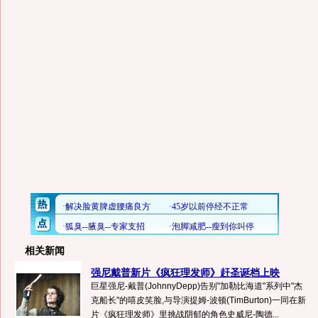
相关新闻
强尼戴普新片《疯狂理发师》赶圣诞档上映
巨星强尼-戴普(JohnnyDepp)告别"加勒比海道"系列中"杰
克船长"的嘻皮笑脸,与导演提姆-波顿(TimBurton)一同在新
片《疯狂理发师》里挑战阴郁的角色史威尼-陶德...