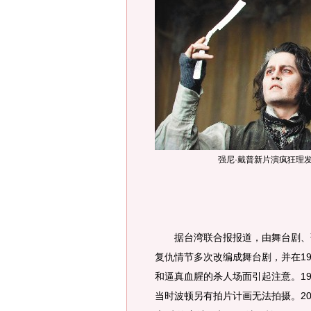
强尼·戴普新片演疯狂理
据台湾联合报报道，由舞台剧、歌
复仇情节多次改编成舞台剧，并在19
和逼真血腥的杀人场面引起注意。1
当时波顿另有拍片计画无法拍摄。20