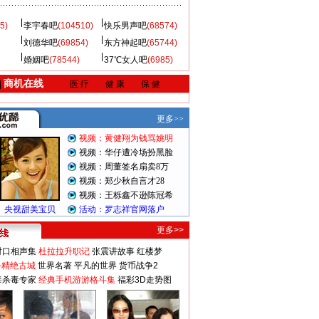
5)
李宇春吧
(104510)
快乐男声吧
(68574)
刘德华吧
(69854)
东方神起吧
(65744)
婚姻吧
(78544)
37℃女人吧
(6985)
商机在线
|
医 疗
健 康
保 健
更多>>
对口相声集
杜拉拉升职记
张震讲故事
红楼梦
-精绝古城
世界名著
平凡的世界
货币战争2
毒杀毒专家
经典手机游游格斗集
福彩3D走势图