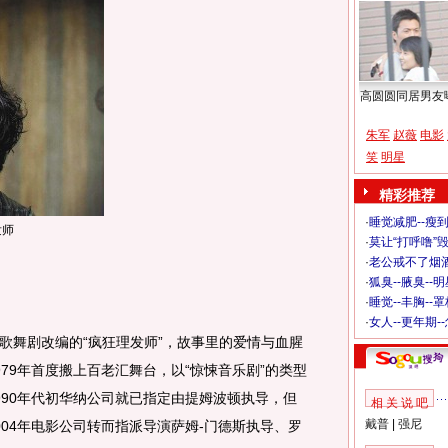
高圆圆同居男友
朱军
赵薇
电影
笑
明星
精彩推荐
·
睡觉减肥--瘦到
发师
·
莫让“打呼噜”
·
老公戒不了烟酒
·
狐臭--腋臭--
·
睡觉--丰胸--
·
女人--更年期-
舞剧改编的“疯狂理发师”，故事里的爱情与血腥
79年首度搬上百老汇舞台，以“惊悚音乐剧”的类型
990年代初华纳公司就已指定由提姆波顿执导，但
相 关 说 吧
戴普
|
强尼
04年电影公司转而指派导演萨姆-门德斯执导、罗