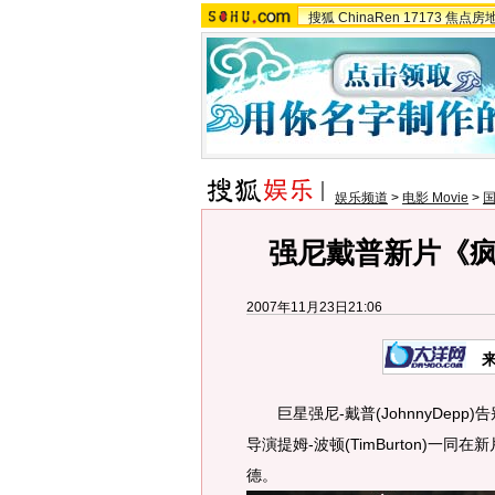
搜狐
ChinaRen
17173
焦点房
娱乐频道
>
电影 Movie
>
强尼戴普新片《
2007年11月23日21:06
巨星强尼-戴普(JohnnyDepp)
导演提姆-波顿(TimBurton)一
德。