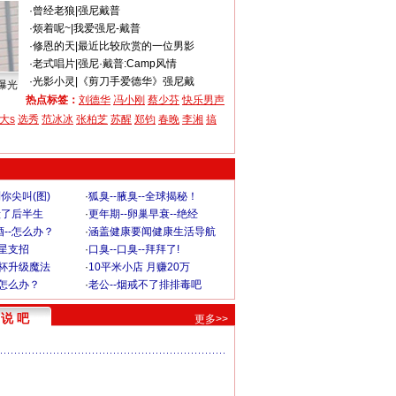
·
曾经老狼
|
强尼戴普
·
烦着呢~
|
我爱强尼-戴普
·
修恩的天
|
最近比较欣赏的一位男影
·
老式唱片
|
强尼·戴普:Camp风情
·
光影小灵
|
《剪刀手爱德华》强尼戴
曝光
热点标签：
刘德华
冯小刚
蔡少芬
快乐男声
大s
选秀
范冰冰
张柏芝
苏醒
郑钧
春晚
李湘
搞
你尖叫(图)
·
狐臭--腋臭--全球揭秘！
毁了后半生
·
更年期--卵巢早衰--绝经
--怎么办？
·
涵盖健康要闻健康生活导航
明星支招
·
口臭--口臭--拜拜了!
罩杯升级魔法
·
10平米小店 月赚20万
-怎么办？
·
老公--烟戒不了排排毒吧
说 吧
更多>>