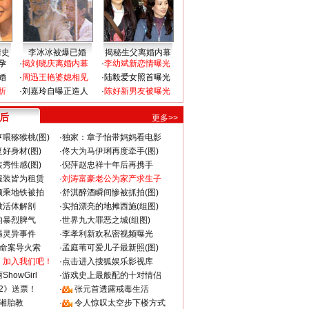
情史
李冰冰被爆已婚
揭秘生父离婚内幕
孕
·
揭刘晓庆离婚内幕
·
李幼斌新恋情曝光
婚
·
周迅王艳婆媳相见
·
陆毅爱女照首曝光
折
·
刘嘉玲自曝正造人
·
陈好新男友被曝光
 后
更多>>
喂猕猴桃(图)
·
独家：章子怡带妈妈看电影
好身材(图)
·
佟大为马伊琍再度牵手(图)
秀性感(图)
·
倪萍赵忠祥十年后再携手
服装皆为租赁
·
刘涛富豪老公为家产求生子
颜乘地铁被拍
·
舒淇醉酒瞬间惨被抓拍(图)
做活体解剖
·
实拍漂亮的地摊西施(组图)
的暴烈脾气
·
世界九大罪恶之城(组图)
遇灵异事件
·
李孝利新欢私密视频曝光
成命案导火索
·
孟庭苇可爱儿子最新照(图)
：加入我们吧！
·
点击进入搜狐娱乐影视库
howGirl
·
游戏史上最般配的十对情侣
2》送票！
·
张元首透露戒毒生活
湘胎教
·
令人惊叹太空步下楼方式