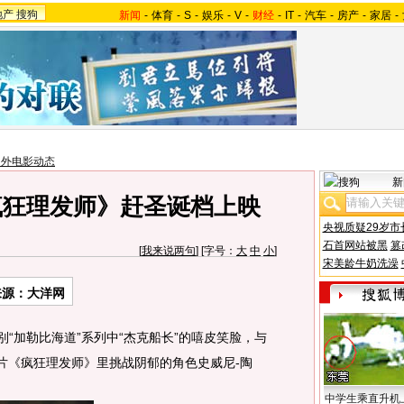
地产
搜狗
新闻
-
体育
-
S
-
娱乐
-
V
-
财经
-
IT
-
汽车
-
房产
-
家居
-
国外电影动态
新
疯狂理发师》赶圣诞档上映
央视质疑29岁市
石首网站被黑
篡
[
我来说两句
] [字号：
大
中
小
]
宋美龄牛奶洗澡
来源：大洋网
告别“加勒比海道”系列中“杰克船长”的嘻皮笑脸，与
同在新片《疯狂理发师》里挑战阴郁的角色史威尼-陶
中学生乘直升机