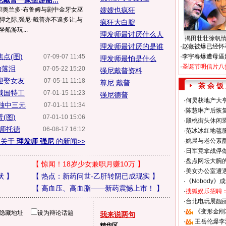
戴普一家坐游船...
彩!奥兰多-布鲁姆与剧中金牙女巫
嫂嫂也疯狂
脚之际,强尼-戴普亦不遑多让,与
疯狂大白腚
船游玩...
理发师最讨厌什么人
揭田壮壮徐帆
理发师最讨厌的是谁
·
赵薇被爆已经怀
点(图)
07-09-07 11:45
·
李宇春爆遭母逼
理发师最怕是什么
·
圣诞节明信片八
动落泪
07-05-22 15:20
强尼戴普资料
迎娶女友
07-05-11 11:18
尊尼 戴普
茶 余 饭
俄国特工
07-01-15 11:23
强尼德普
·
何炅获地产大亨
普独中三元
07-01-11 11:34
·
陈慧琳产后恢复
(图)
07-01-10 15:06
·
殷桃街头休闲装
师托德
06-08-17 16:12
·
范冰冰红地毯
多关于
理发师 强尼
的新闻>>
·
姚晨与老公素
·
日军竟拿战俘
·
盘点网坛大腕
【
惊闻！18岁少女兼职月赚10万
】
·
美女办公室遭
状
】
【
热点：新药问世-乙肝转阴已成现实
】
·
《Nobody》
【
高血压、高血脂——新药震憾上市！
】
·
搜狐娱乐招聘
·
台北电玩展靓丽S
·
《变形金刚
隐藏地址
设为辩论话题
我来说两句
·
王岳伦爆李
精华区