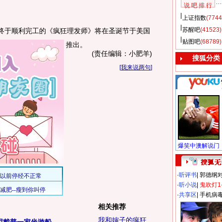
说 吧 排 行
上证指数
(7744
苏醒吧
(41523)
终于顺利完工的《疯狂理发师》将在圣诞节于美国
贴图吧
(68789)
推出。
(责任编辑：小肥羊)
搜狐分类
[
我来说两句
]
·
听评书
|
郭德纲
·
听小说
|
鬼吹灯1
·
共享区
|
手机病
相关推荐
我和婶子的疯狂