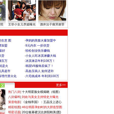
密照
王菲小女儿李嫣曝光
酒井法子痛哭谢罪
生意 图
·
孕妈妈美腹火爆加盟中
费加盟
·
9元内衣 一折供货
最好
·
轻松创业快乐赚钱
供货
·
小女人吃冰淇淋赚大钱
赚百万
·
冰淇淋店年利108万！
就是火
·
韩国V8服饰卖疯了！
玩具超市
·
高血压病人 如何进补
深埋代替火化
·
六毛钱成本 年利润100万
更多>>
热门八卦
|
十大明星脸女模揭晓（组图）
八卦爆料
|
刘欢与美女主持情史大曝光
第壹电影
|
《金钱帝国》：王晶没上进心
精彩组图
|
46位明星孕妇时的大胆造型图
明星话题
|
20位银幕硬汉比拼阳刚美(图)
撞衫