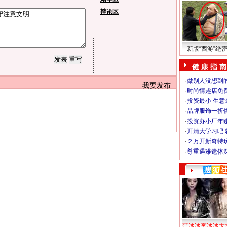
辩论区
新版“西游”绝
健 康 指 南
·
做别人没想到的
我要发布
·
时尚情趣店免
·
投资最小 生意
·
品牌服饰一折
·
投资办小厂年
·
开清大学习吧 
·
２万开新奇特
·
尊重遇难遗体
范冰冰李冰冰大