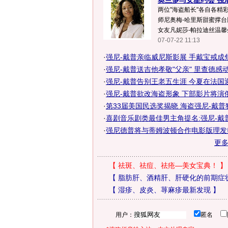
奥兰多与女星约会 强尼
两位"海盗船长"各自各精
师尼奥梅-哈里斯甜蜜撑台
女友凡妮莎-帕拉迪丝温馨坐
07-07-22 11:13
·
强尼-戴普亲临威尼斯影展 手戴宝戒成焦
·
强尼-戴普送吉他孝敬"父亲" 里查德感
·
强尼-戴普告别王老五生涯 今夏在法国
·
强尼-戴普欲改海盗形象 下部影片将演
·
第33届美国民选奖揭晓 海盗强尼-戴
·
喜剧音乐剧类最佳男主角提名:强尼-戴普
·
强尼德普将与蒂姆波顿合作电影版理发
更
【
祛斑、祛痘、祛疮—美女宝典！
】
【
脂肪肝、酒精肝、肝硬化的前期症
【
湿疹、皮炎、荨麻疹最新发现
】
用户：
匿名