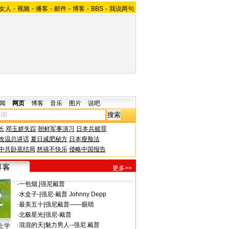
女人
-
视频
-
播客
-
邮件
-
博客
-
BBS
-
我说两句
闻
网页
博客
音乐
图片
说吧
长
邓玉娇失踪
朝鲜军事演习
日本兵赎罪
改温总讲话
夏日减肥秘方
日本瘦脸法
中共卧底结局
慈禧不快乐
侵略中国报告
更多>>
·
一包烟,
|
强尼戴普
·
水盒子-
|
强尼-戴普 Johnny Depp
·
最美五十
|
强尼戴普——眼睛
·
北极星光
|
强尼-戴普
·
混混的天
|
魅力男人--强尼.戴普
上学