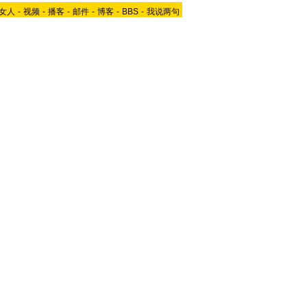
女人
-
视频
-
播客
-
邮件
-
博客
-
BBS
-
我说两句