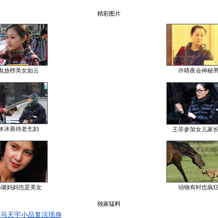
精彩图片
电放榜美女如云
许晴夜会神秘
冰冰善待老乞妇
王菲参加女儿家
小璐妈妈也是美女
动物有时也疯
独家猛料
 马天宇小品复活现身