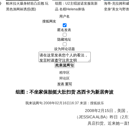
冷
帕米拉火爆身材前凸后翘 玩
组图：U2主唱波诺发服装新
海蒂-克拉姆和威
黑色渔网袜诱惑(图)
品 名模Helena捧场
变身“美女与野兽
用户名
匿名发表
隐藏地址
设为辩论话题
精华区
辩论区
组图：不坐家保胎挺大肚扫货 杰西卡为新居奔波
我来说两句
2008年02月16日16:37 来源：搜狐娱乐
2008年2月15日，美国
（JESSICA ALBA）昨日（
具店扫货。近来她一直