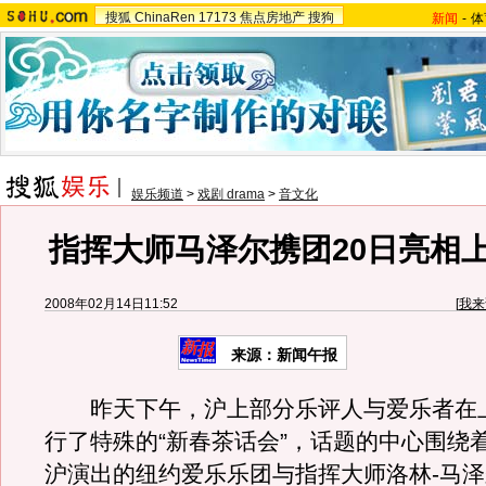
搜狐
ChinaRen
17173
焦点房地产
搜狗
新闻
-
体
娱乐频道
>
戏剧 drama
>
音文化
指挥大师马泽尔携团20日亮相
2008年02月14日11:52
[
我来
来源：新闻午报
昨天下午，沪上部分乐评人与爱乐者在
行了特殊的“新春茶话会”，话题的中心围绕着
沪演出的纽约爱乐乐团与指挥大师洛林-马