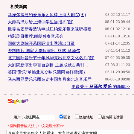
相关新闻
·
马泽尔携纽约爱乐乐团执棒上海大剧院(图)
08-02-13 11:17
·
大师马泽尔给上海中学生当指挥(图)
08-01-23 09:44
·
世界名团新春造访申城纽约爱乐带来视听盛宴
08-01-02 12:16
·
精彩剧目推荐:朗朗独奏音乐会
07-11-18 13:16
·
国家大剧院开幕国际演出季演出目录
07-11-14 12:35
·
资料图片:国家大剧院演出- 格林-马泽尔
07-11-14 11:12
·
北京国际音乐节十年风华亮出北京文化名片(图)
07-09-03 09:35
·
大剧院新演出季百台剧目 主题成就古典引...
07-08-31 11:23
·
英国"爱乐"单挑北京交响乐团同台打擂(图)
06-11-29 08:50
·
马来西亚爱乐乐团造访中国九月来北京音乐厅
06-08-18 09:08
更多关于
马泽尔 爱乐
的新闻>>
用户：
匿名
隐藏地址
设为辩论话题
*搜狗拼音输入法，中文处理专家>>