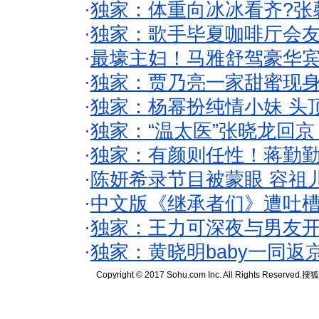
·
独家：体重向冰冰看齐?张
·
独家：歌手毕夏咖啡厅会友
·
最壕主妇！马雅舒驾豪华
·
独家：贾乃亮一家甜蜜现身
·
独家：杨幂扮纯情小妹 头
·
独家：“温太医”张晓龙回京
·
独家：有颜则任性！蒋勤
·
陈妍希录节目被蒙眼 容祖
·
中文版《继承者们》遭吐槽
·
独家：王力可深夜与男友开
·
独家：黄晓明baby一同返
Copyright © 2017 Sohu.com Inc. All Rights Reserved