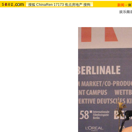
搜狐
ChinaRen
17173
焦点房地产
搜狗
新闻
-
体
娱乐频