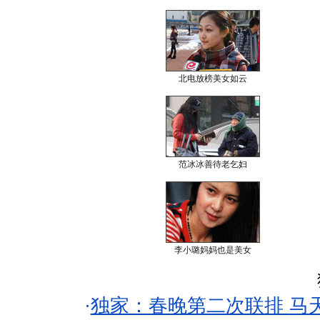
北电放榜美女如云
范冰冰善待老乞妇
李小璐妈妈也是美女
·
独家：春晚第二次联排 马