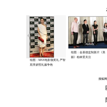
组图：金基德监制新片《美
丽》柏林受关注
组图：MAX电影颁奖礼 严智
苑李妍熙礼服争艳