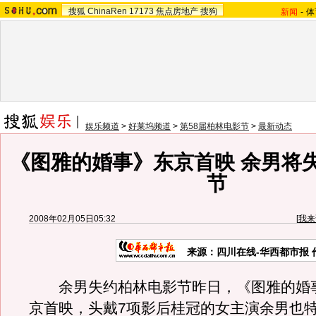
搜狐
ChinaRen
17173
焦点房地产
搜狗
新闻
-
体
娱乐频道
>
好莱坞频道
>
第58届柏林电影节
>
最新动态
《图雅的婚事》东京首映 余男将
节
2008年02月05日05:32
[
我来
来源：四川在线-华西都市报 
余男失约柏林电影节昨日，《图雅的婚
京首映，头戴7项影后桂冠的女主演余男也