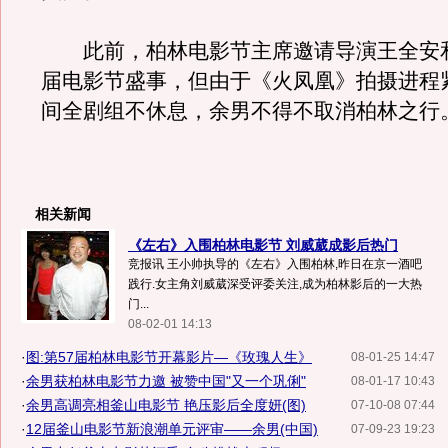
此前，柏林电影节主席邀请导演王全安
届电影节盛事，但由于《火凤凰》拍摄进程
间全剧组不休息，余男不得不取消柏林之行
相关新闻
《左右》入围柏林电影节 刘威葳成影后热门
竞报讯 王小帅执导的《左右》入围柏林,昨日在京一酒吧
践行.女主角刘威葳深受评委关注,成为柏林影后的一大热
门...
08-02-01 14:13
·
图:第57届柏林电影节开幕影片—《玫瑰人生》
08-01-25 14:47
·
余男获柏林电影节力邀 被赞中国"又一个巩俐"
08-01-17 10:43
·
余男高调亮相釜山电影节 艳压影后全度妍(图)
07-10-08 07:44
·
12届釜山电影节新浪潮单元评审——余男(中国)
07-09-23 19:23