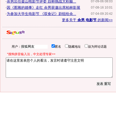
·
余男出任釜山电影节评委 自称挑战大积极...
07-09-06 08:03
·
因《图雅的婚事》走红 余男获邀出席柏林影展
07-08-16 10:01
·
为参加大学生电影节 《双食记》剧组给余...
07-04-09 20:42
更多关于
余男 电影节
的新闻>>
用户：
匿名
隐藏地址
设为辩论话题
*搜狗拼音输入法，中文处理专家>>