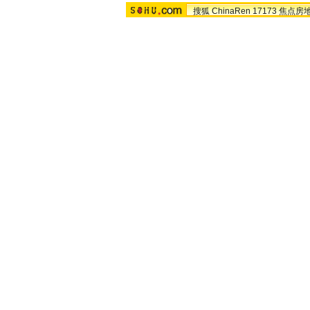
搜狐
ChinaRen
17173
焦点房