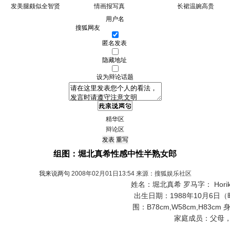
发美腿颇似全智贤
情画报写真
长裙温婉高贵
用户名
匿名发表
隐藏地址
设为辩论话题
精华区
辩论区
组图：堀北真希性感中性半熟女郎
我来说两句
2008年02月01日13:54 来源：搜狐娱乐社区
姓名：堀北真希 罗马字： Horiki
出生日期：1988年10月6日（
围：B78cm,W58cm,H83cm
家庭成员：父母