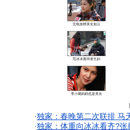
北电放榜美女如云
范冰冰善待老乞妇
李小璐妈妈也是美女
·
独家：春晚第二次联排 马
·
独家：体重向冰冰看齐?张