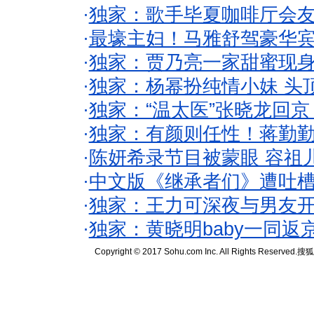
·
独家：歌手毕夏咖啡厅会友
·
最壕主妇！马雅舒驾豪华
·
独家：贾乃亮一家甜蜜现身
·
独家：杨幂扮纯情小妹 头
·
独家：“温太医”张晓龙回京
·
独家：有颜则任性！蒋勤
·
陈妍希录节目被蒙眼 容祖
·
中文版《继承者们》遭吐槽
·
独家：王力可深夜与男友开
·
独家：黄晓明baby一同返
Copyright © 2017 Sohu.com Inc. All Rights Reserved