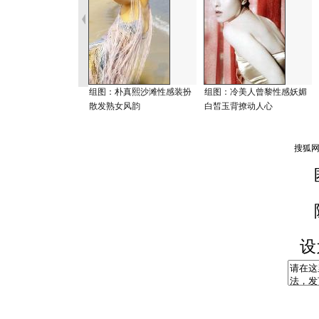
组图：朴真熙沙滩性感装扮
组图：冷美人曾黎性感妖媚
散发熟女风韵
白皙玉背撩动人心
设