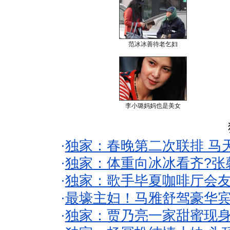
范冰冰善待老乞妇
李小璐妈妈也是美女
·
独家：春晚第二次联排 马
·
独家：体重向冰冰看齐?张
·
独家：歌手毕夏咖啡厅会友
·
最壕主妇！马雅舒驾豪华
·
独家：贾乃亮一家甜蜜现身