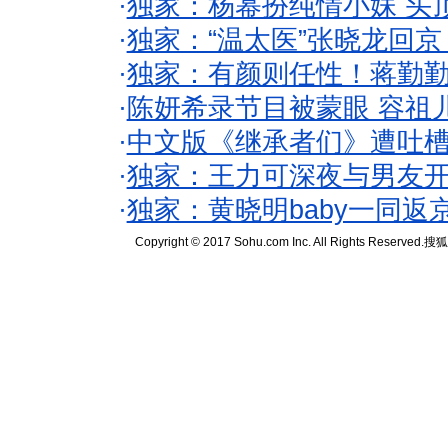
·
独家：杨幂扮纯情小妹 头
·
独家：“温太医”张晓龙回京
·
独家：有颜则任性！蒋勤
·
陈妍希录节目被蒙眼 容祖
·
中文版《继承者们》遭吐槽
·
独家：王力可深夜与男友开
·
独家：黄晓明baby一同返
Copyright © 2017 Sohu.com Inc. All Rights Reserved