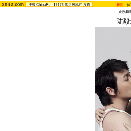
搜狐
ChinaRen
17173
焦点房地产
搜狗
新闻
-
体
娱乐频
陆毅