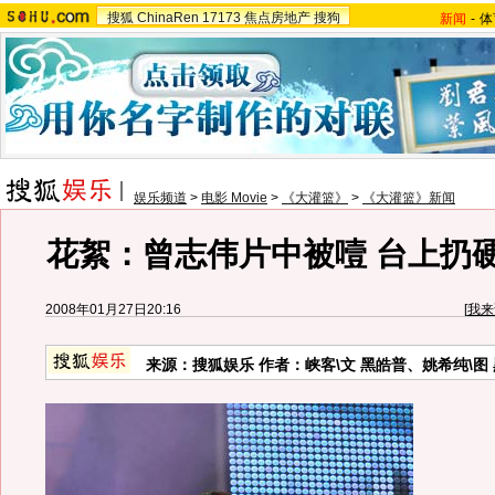
搜狐
ChinaRen
17173
焦点房地产
搜狗
新闻
-
体
娱乐频道
>
电影 Movie
>
《大灌篮》
>
《大灌篮》新闻
花絮：曾志伟片中被噎 台上扔硬
2008年01月27日20:16
[
我来
来源：搜狐娱乐 作者：峡客\文 黑皓普、姚希纯\图