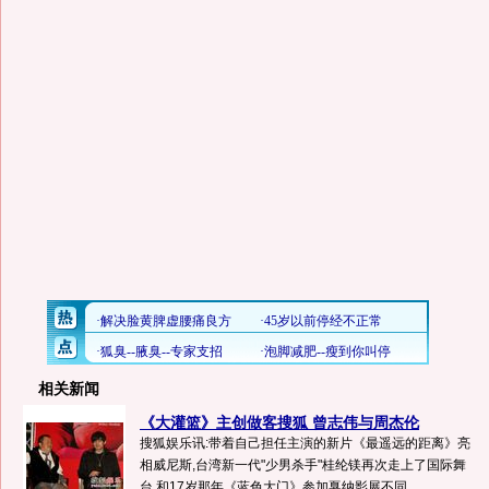
相关新闻
《大灌篮》主创做客搜狐 曾志伟与周杰伦
搜狐娱乐讯:带着自己担任主演的新片《最遥远的距离》亮
相威尼斯,台湾新一代"少男杀手"桂纶镁再次走上了国际舞
台,和17岁那年《蓝色大门》参加戛纳影展不同...