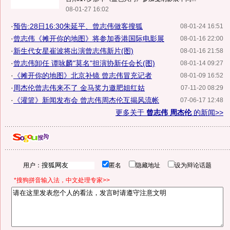
08-01-27 16:02
·
预告:28日16:30朱延平、曾志伟做客搜狐
08-01-24 16:51
·
曾志伟《摊开你的地图》将参加香港国际电影展
08-01-16 22:00
·
新生代女星崔波将出演曾志伟新片(图)
08-01-16 21:58
·
曾志伟卸任 谭咏麟"莫名"担演协新任会长(图)
08-01-14 09:27
·
《摊开你的地图》北京补镜 曾志伟冒充记者
08-01-09 16:52
·
周杰伦曾志伟来不了 金马奖力邀肥姐红姑
07-11-20 08:29
·
《灌篮》新闻发布会 曾志伟周杰伦互揭风流帐
07-06-17 12:48
更多关于
曾志伟 周杰伦
的新闻>>
用户：
匿名
隐藏地址
设为辩论话题
*搜狗拼音输入法，中文处理专家>>