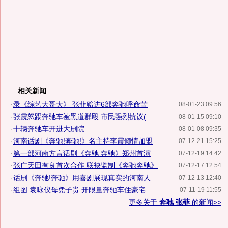
相关新闻
·
录《综艺大哥大》 张菲赔进6部奔驰呼命苦
08-01-23 09:56
·
张震怒踢奔驰车被黑道群殴 市民强烈抗议(...
08-01-15 09:10
·
十辆奔驰车开进大剧院
08-01-08 09:35
·
河南话剧《奔驰!奔驰!》名主持李霞倾情加盟
07-12-21 15:25
·
第一部河南方言话剧《奔驰 奔驰》郑州首演
07-12-19 14:42
·
张广天田有良首次合作 联袂监制《奔驰奔驰》
07-12-17 12:54
·
话剧《奔驰!奔驰》用喜剧展现真实的河南人
07-12-13 12:40
·
组图:袁咏仪母凭子贵 开限量奔驰车住豪宅
07-11-19 11:55
更多关于
奔驰 张菲
的新闻>>