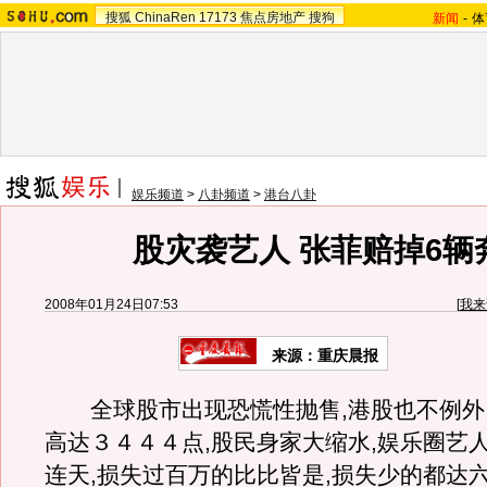
搜狐
ChinaRen
17173
焦点房地产
搜狗
新闻
-
体
娱乐频道
>
八卦频道
>
港台八卦
股灾袭艺人 张菲赔掉6辆
2008年01月24日07:53
[
我来
来源：重庆晨报
全球股市出现恐慌性抛售,港股也不例外
高达３４４４点,股民身家大缩水,娱乐圈艺
连天,损失过百万的比比皆是,损失少的都达六