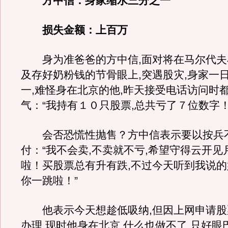
方中信：身家缩水三分之一
损失金额：上百万
身为准爸爸的方中信,面对将在马尔代夫
及存好奶粉钱的节骨眼上,突遇股灾,身家一
一,难怪身在北京的他,昨天接受电话访问时
气：“我持有１０只股票,总共亏了７位数字！
会否恐慌性抛售？方中信表示要以按兵
付：“我不会卖,不卖就不亏,希望守得云开见
啦！买股票总有升有跌,不过今天听到我说的
你一跳啦！”
他表示今天想趁低吸纳,但因上网申请股
办理,现时他身在北京,什么也做不了,只好眼