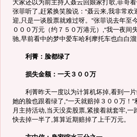
大家还以为前主持人聂云回娘家打歌,菲哥
张菲听了,赶紧换笑脸说：“聂云来,我非常欢
迎,只是一谈股票就难过呀。”张菲说去年至
０００万元（约７５０万港元）,“我一夜间
驰,早前看中的梦中爱车哈利摩托车也白白溜
利菁：脸都绿了
损失金额：一天３００万
利菁昨天一度以为计算机坏掉,看到一片
她的脸也跟着绿了,“一天就赔掉３００万！
月主持活动,当天没卖股票,紧接着就套牢,一
快去掉一半了,算算近期赔掉了上千万元。