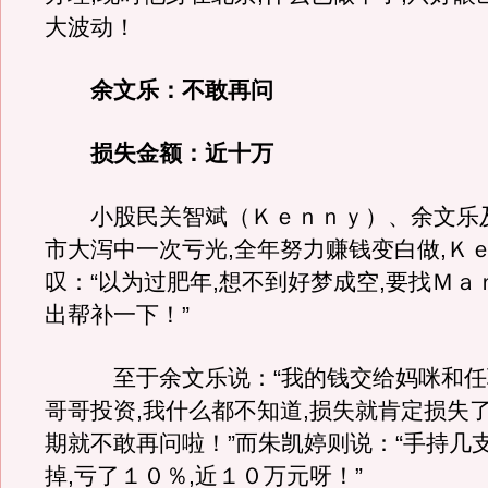
大波动！
余文乐：不敢再问
损失金额：近十万
小股民关智斌（Ｋｅｎｎｙ）、余文乐
市大泻中一次亏光,全年努力赚钱变白做,Ｋ
叹：“以为过肥年,想不到好梦成空,要找Ｍａ
出帮补一下！”
至于余文乐说：“我的钱交给妈咪和任
哥哥投资,我什么都不知道,损失就肯定损失了
期就不敢再问啦！”而朱凯婷则说：“手持几
掉,亏了１０％,近１０万元呀！”